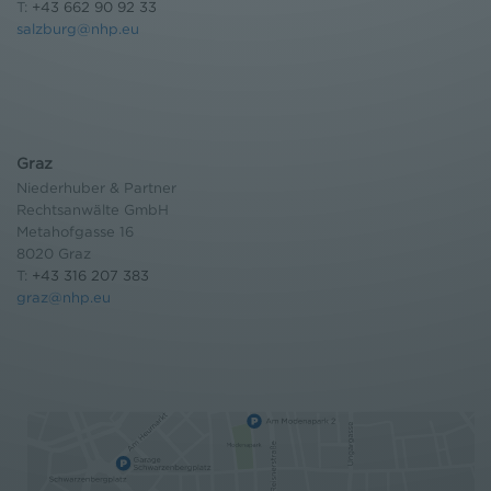
T:
+43 662 90 92 33
salzburg@nhp.eu
Graz
Niederhuber & Partner
Rechtsanwälte GmbH
Metahofgasse 16
8020 Graz
T:
+43 316 207 383
graz@nhp.eu