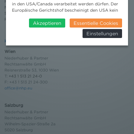
Publikationen
in den USA/Canada verarbeitet werden dürfen. Der
Moot Court
Europäische Gerichtshof bescheinigt den USA kein
Stipendium
angemessenes Datenschutzniveau. Es besteht daher
Pressebereich
insbesondere das Risiko, dass ihre Daten durch US-
Akzeptieren
Essentielle Cookies
Behörden, zu Kontroll- und zu
Einstellungen
Überwachungszwecken, verarbeitet werden und
Kontakt
dagegen keine wirksamen Rechtsbehelfe erhoben
werden können. Zudem finden Sie am
Wien
Bildschirmrand ein Cookie-Icon wo Sie jederzeit Ihre
Niederhuber & Partner
Einwilligung widerrufen und Widerspruch ausüben.
Rechtsanwälte GmbH
Weitere Infomationen finden Sie hier:
Reisnerstraße 53, 1030 Wien
Datenschutzerklärung
T:
+43 1 513 21 24-0
F: +43 1 513 21 24-300
office@nhp.eu
Salzburg
Niederhuber & Partner
Rechtsanwälte GmbH
Wilhelm-Spazier-Straße 2a
5020 Salzburg