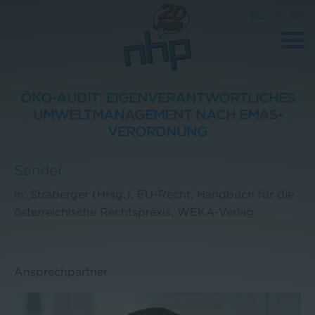
DE
|
EN
ÖKO-AUDIT: EIGENVERANTWORTLICHES
UMWELTMANAGEMENT NACH EMAS-
Unternehmen
VERORDNUNG
News
Sander
Wissenschaft
in: Straberger (Hrsg.), EU-Recht, Handbuch für die
Karriere
österreichische Rechtspraxis, WEKA-Verlag
Pressebereich
Kontakt
Ansprechpartner