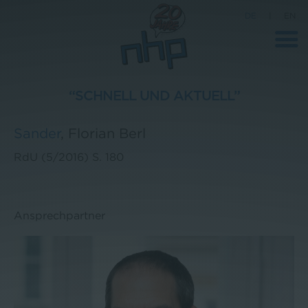
DE
|
EN
“SCHNELL UND AKTUELL”
Unternehmen
Sander
,
Florian Berl
News
RdU (5/2016)
S. 180
Wissenschaft
Karriere
Ansprechpartner
Pressebereich
Kontakt