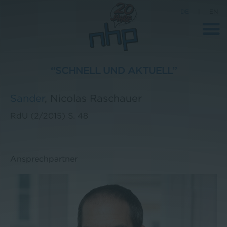
DE
|
EN
“SCHNELL UND AKTUELL”
Unternehmen
Sander
,
Nicolas Raschauer
News
RdU (2/2015)
S. 48
Wissenschaft
Karriere
Ansprechpartner
Pressebereich
Kontakt