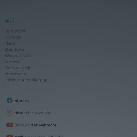
NHP
Leistungen
Projekte
Team
Standorte
Wissenschaft
Karriere
Ombudsstelle
Impressum
Datenschutz
erklärung