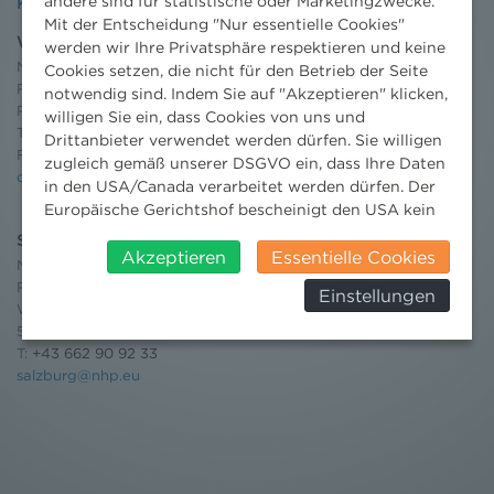
andere sind für statistische oder Marketingzwecke.
Kontakt
Mit der Entscheidung "Nur essentielle Cookies"
Wien
werden wir Ihre Privatsphäre respektieren und keine
Niederhuber & Partner
Cookies setzen, die nicht für den Betrieb der Seite
Rechtsanwälte GmbH
notwendig sind. Indem Sie auf "Akzeptieren" klicken,
Reisnerstraße 53, 1030 Wien
willigen Sie ein, dass Cookies von uns und
T:
+43 1 513 21 24-0
Drittanbieter verwendet werden dürfen. Sie willigen
F: +43 1 513 21 24-300
zugleich gemäß unserer DSGVO ein, dass Ihre Daten
office@nhp.eu
in den USA/Canada verarbeitet werden dürfen. Der
Europäische Gerichtshof bescheinigt den USA kein
angemessenes Datenschutzniveau. Es besteht daher
Salzburg
insbesondere das Risiko, dass ihre Daten durch US-
Akzeptieren
Essentielle Cookies
Niederhuber & Partner
Behörden, zu Kontroll- und zu
Rechtsanwälte GmbH
Einstellungen
Überwachungszwecken, verarbeitet werden und
Wilhelm-Spazier-Straße 2a
dagegen keine wirksamen Rechtsbehelfe erhoben
5020 Salzburg
werden können. Zudem finden Sie am
T:
+43 662 90 92 33
Bildschirmrand ein Cookie-Icon wo Sie jederzeit Ihre
salzburg@nhp.eu
Einwilligung widerrufen und Widerspruch ausüben.
Weitere Infomationen finden Sie hier:
Datenschutzerklärung