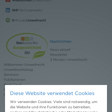
Nachrichten
News aktuell
Newsletter
3 Minuten Umweltrecht
Willkommen Umweltrecht
Umweltrechtsblog
Seminare
Publikationen
Moot Court
Stipendium
Diese Website verwendet Cookies
Pressebereich
Wir verwenden Cookies. Viele sind notwendig, um
die Website und ihre Funktionen zu betreiben,