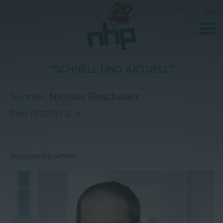
DE
|
EN
"SCHNELL UND AKTUELL"
Unternehmen
Sander
,
Nicolas Raschauer
News
RdU (1/2014)
S. 4
Wissenschaft
Karriere
Ansprechpartner
Pressebereich
Kontakt