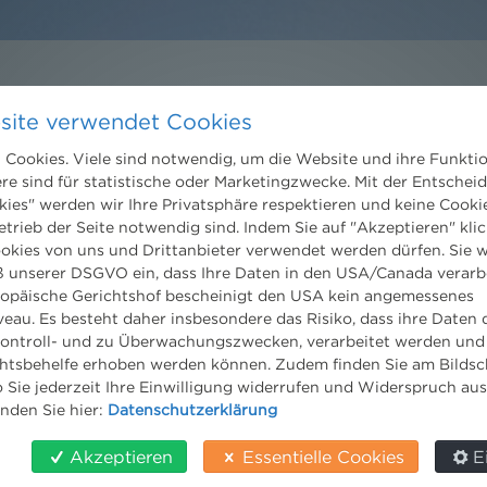
site verwendet Cookies
Kontakt
Wien
Cookies. Viele sind notwendig, um die Website und ihre Funkti
ere sind für statistische oder Marketingzwecke. Mit der Entschei
Niederhuber & Partner
trecht
kies" werden wir Ihre Privatsphäre respektieren und keine Cookie
Rechtsanwälte GmbH
eltrecht
Reisnerstraße 53, 1030 Wien
etrieb der Seite notwendig sind. Indem Sie auf "Akzeptieren" klic
og
T:
+43 1 513 21 24-0
ookies von uns und Drittanbieter verwendet werden dürfen. Sie w
F: +43 1 513 21 24-300
 unserer DSGVO ein, dass Ihre Daten in den USA/Canada verarb
office@nhp.eu
ropäische Gerichtshof bescheinigt den USA kein angemessenes
eau. Es besteht daher insbesondere das Risiko, dass ihre Daten
ontroll- und zu Überwachungszwecken, verarbeitet werden und
tsbehelfe erhoben werden können. Zudem finden Sie am Bildsc
 Sie jederzeit Ihre Einwilligung widerrufen und Widerspruch au
Salzburg
inden Sie hier:
Datenschutzerklärung
Niederhuber & Partner
Rechtsanwälte GmbH
Akzeptieren
Essentielle Cookies
E
Wilhelm-Spazier-Straße 2a