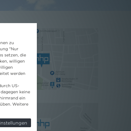
onen zu
dung "Nur
s setzen, die
ken, willigen
illigen
eitet werden
 durch US-
 dagegen keine
hirmrand ein
süben. Weitere
instellungen