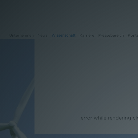
Unternehmen
News
Wissenschaft
Karriere
Pressebereich
Kont
Unternehmen
News
Wissenschaft
Karriere
error while rendering c
Pressebereich
Kontakt