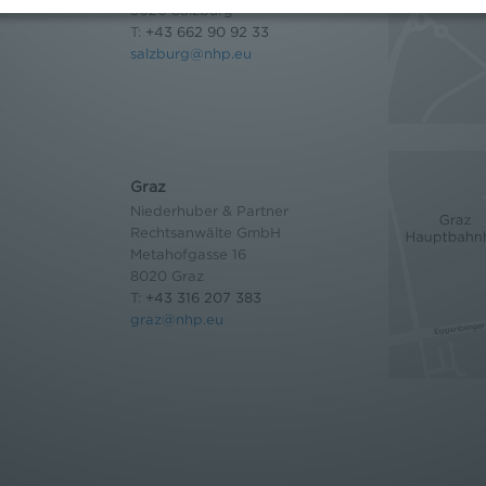
5020 Salzburg
T:
+43 662 90 92 33
salzburg@nhp.eu
Graz
Niederhuber & Partner
Rechtsanwälte GmbH
Metahofgasse 16
8020 Graz
T:
+43 316 207 383
graz@nhp.eu