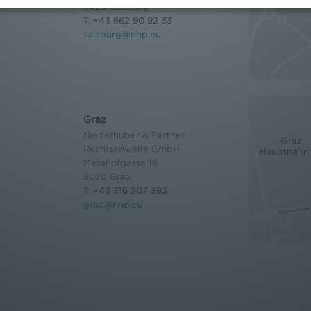
5020 Salzburg
T:
+43 662 90 92 33
salzburg@nhp.eu
Graz
Niederhuber & Partner
Rechtsanwälte GmbH
Metahofgasse 16
8020 Graz
T:
+43 316 207 383
graz@nhp.eu