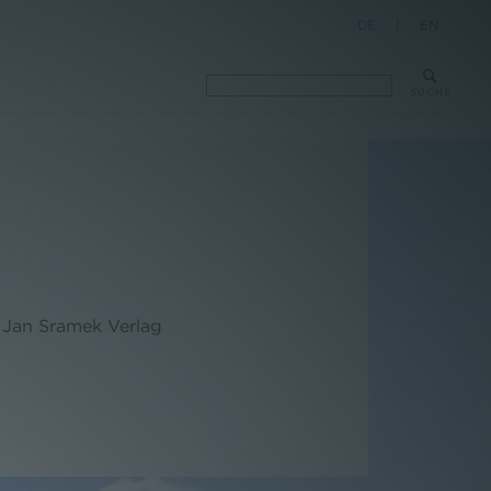
DE
|
EN
SUCHE
, Jan Sramek Verlag