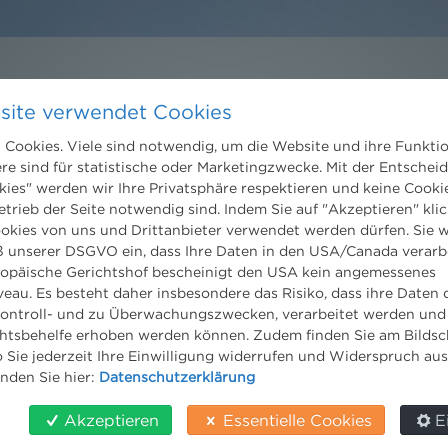
site verwendet Cookies
Kontakt
Wien
Cookies. Viele sind notwendig, um die Website und ihre Funkti
ere sind für statistische oder Marketingzwecke. Mit der Entschei
Niederhuber & Partner
trecht
kies" werden wir Ihre Privatsphäre respektieren und keine Cookie
Rechtsanwälte GmbH
eltrecht
Reisnerstraße 53, 1030 Wien
etrieb der Seite notwendig sind. Indem Sie auf "Akzeptieren" klic
og
T:
+43 1 513 21 24-0
ookies von uns und Drittanbieter verwendet werden dürfen. Sie w
F: +43 1 513 21 24-300
 unserer DSGVO ein, dass Ihre Daten in den USA/Canada verarb
office@nhp.eu
ropäische Gerichtshof bescheinigt den USA kein angemessenes
eau. Es besteht daher insbesondere das Risiko, dass ihre Daten
ontroll- und zu Überwachungszwecken, verarbeitet werden und
tsbehelfe erhoben werden können. Zudem finden Sie am Bildsc
 Sie jederzeit Ihre Einwilligung widerrufen und Widerspruch au
Salzburg
inden Sie hier:
Datenschutzerklärung
Niederhuber & Partner
Rechtsanwälte GmbH
Akzeptieren
Essentielle Cookies
E
Wilhelm-Spazier-Straße 2a