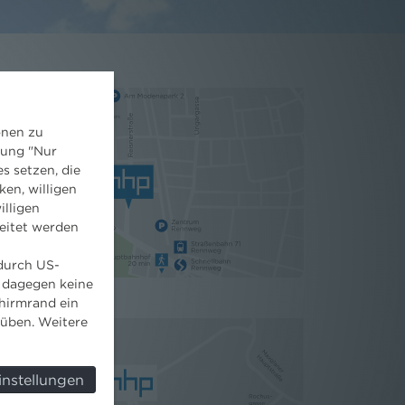
onen zu
dung "Nur
s setzen, die
ken, willigen
illigen
eitet werden
 durch US-
 dagegen keine
hirmrand ein
süben. Weitere
instellungen