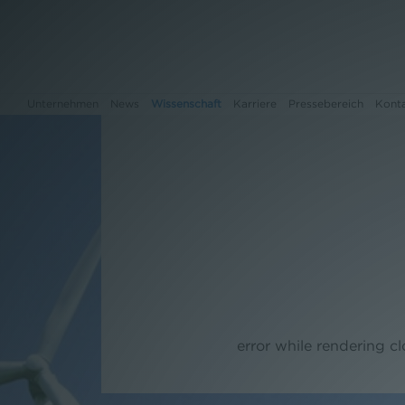
Unternehmen
News
Wissenschaft
Karriere
Pressebereich
Kont
Unternehmen
News
Wissenschaft
Karriere
error while rendering c
Pressebereich
Kontakt