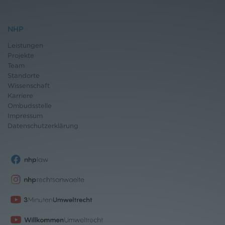
NHP
Leistungen
Projekte
Team
Standorte
Wissenschaft
Karriere
Ombudsstelle
Impressum
Datenschutz
erklärung