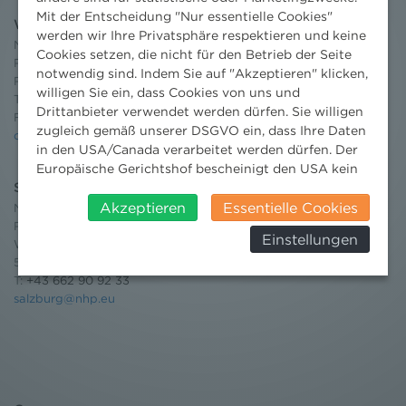
Mit der Entscheidung "Nur essentielle Cookies"
Wien
werden wir Ihre Privatsphäre respektieren und keine
Niederhuber & Partner
Cookies setzen, die nicht für den Betrieb der Seite
Rechtsanwälte GmbH
notwendig sind. Indem Sie auf "Akzeptieren" klicken,
Reisnerstraße 53, 1030 Wien
willigen Sie ein, dass Cookies von uns und
T:
+43 1 513 21 24-0
Drittanbieter verwendet werden dürfen. Sie willigen
F: +43 1 513 21 24-300
zugleich gemäß unserer DSGVO ein, dass Ihre Daten
office@nhp.eu
in den USA/Canada verarbeitet werden dürfen. Der
Europäische Gerichtshof bescheinigt den USA kein
angemessenes Datenschutzniveau. Es besteht daher
Salzburg
insbesondere das Risiko, dass ihre Daten durch US-
Akzeptieren
Essentielle Cookies
Niederhuber & Partner
Behörden, zu Kontroll- und zu
Rechtsanwälte GmbH
Einstellungen
Überwachungszwecken, verarbeitet werden und
Wilhelm-Spazier-Straße 2a
5020 Salzburg
dagegen keine wirksamen Rechtsbehelfe erhoben
T:
+43 662 90 92 33
werden können. Zudem finden Sie am
salzburg@nhp.eu
Bildschirmrand ein Cookie-Icon wo Sie jederzeit Ihre
Einwilligung widerrufen und Widerspruch ausüben.
Weitere Infomationen finden Sie hier:
Datenschutzerklärung