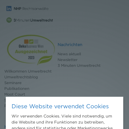
Nachrichten
News aktuell
Newsletter
3 Minuten Umweltrecht
Willkommen Umweltrecht
Umweltrechtsblog
Seminare
Publikationen
Moot Court
Stipendium
Diese Website verwendet Cookies
Pressebereich
Wir verwenden Cookies. Viele sind notwendig, um
die Website und ihre Funktionen zu betreiben,
Kontakt
andere sind für statistische oder Marketingzwecke.