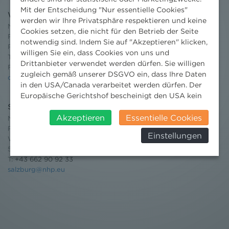
Mit der Entscheidung "Nur essentielle Cookies"
Wien
werden wir Ihre Privatsphäre respektieren und keine
Niederhuber & Partner
Cookies setzen, die nicht für den Betrieb der Seite
Rechtsanwälte GmbH
notwendig sind. Indem Sie auf "Akzeptieren" klicken,
Reisnerstraße 53, 1030 Wien
willigen Sie ein, dass Cookies von uns und
T:
+43 1 513 21 24-0
Drittanbieter verwendet werden dürfen. Sie willigen
F: +43 1 513 21 24-300
zugleich gemäß unserer DSGVO ein, dass Ihre Daten
office@nhp.eu
in den USA/Canada verarbeitet werden dürfen. Der
Europäische Gerichtshof bescheinigt den USA kein
angemessenes Datenschutzniveau. Es besteht daher
Salzburg
insbesondere das Risiko, dass ihre Daten durch US-
Akzeptieren
Essentielle Cookies
Niederhuber & Partner
Behörden, zu Kontroll- und zu
Rechtsanwälte GmbH
Einstellungen
Überwachungszwecken, verarbeitet werden und
Wilhelm-Spazier-Straße 2a
dagegen keine wirksamen Rechtsbehelfe erhoben
5020 Salzburg
T:
+43 662 90 92 33
werden können. Zudem finden Sie am
salzburg@nhp.eu
Bildschirmrand ein Cookie-Icon wo Sie jederzeit Ihre
Einwilligung widerrufen und Widerspruch ausüben.
Weitere Infomationen finden Sie hier:
Datenschutzerklärung