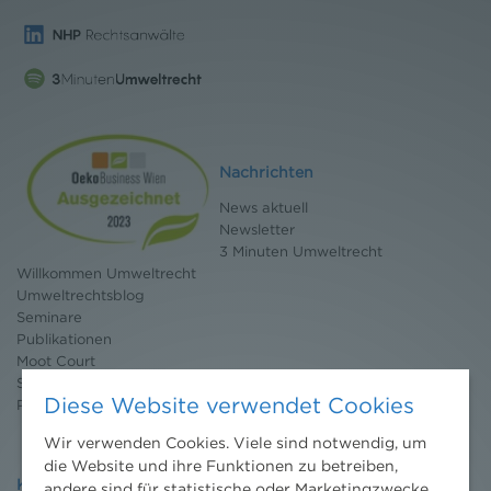
Nachrichten
News aktuell
Newsletter
3 Minuten Umweltrecht
Willkommen Umweltrecht
Umweltrechtsblog
Seminare
Publikationen
Moot Court
Stipendium
Diese Website verwendet Cookies
Pressebereich
Wir verwenden Cookies. Viele sind notwendig, um
die Website und ihre Funktionen zu betreiben,
Kontakt
andere sind für statistische oder Marketingzwecke.