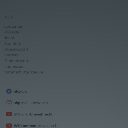
NHP
Leistungen
Projekte
Team
Standorte
Wissenschaft
Karriere
Ombudsstelle
Impressum
Datenschutz
erklärung