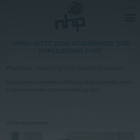
DE
|
EN
VWGH SETZT JUDIKATURWANDEL ZUR
KUMULIERUNG FORT
Unternehmen
Planitzer
,
Haidvogl (on parental leave)
News
Wissenschaft
https://www.umweltrechtsblog.at/post/vwgh-setzt-
judikaturwandel-zur-kumulierung-fort
Karriere
Pressebereich
Kontakt
Ansprechpartner