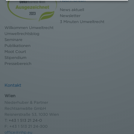
werden können. Zudem finden Sie am
Bildschirmrand ein Cookie-Icon wo Sie jederzeit Ihre
News aktuell
Einwilligung widerrufen und Widerspruch ausüben.
Newsletter
Weitere Infomationen finden Sie hier:
3 Minuten Umweltrecht
Willkommen Umweltrecht
Datenschutzerklärung
Umweltrechtsblog
Seminare
Publikationen
Moot Court
Stipendium
Pressebereich
Kontakt
Wien
Niederhuber & Partner
Rechtsanwälte GmbH
Reisnerstraße 53, 1030 Wien
T:
+43 1 513 21 24-0
F: +43 1 513 21 24-300
office@nhp.eu