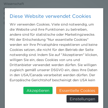
Wissenschaft
Karriere
Ombudsstelle
Diese Website verwendet Cookies
Impressum
Datenschutz
erklärung
Wir verwenden Cookies. Viele sind notwendig, um
die Website und ihre Funktionen zu betreiben,
andere sind für statistische oder Marketingzwecke.
Mit der Entscheidung "Nur essentielle Cookies"
werden wir Ihre Privatsphäre respektieren und keine
Cookies setzen, die nicht für den Betrieb der Seite
notwendig sind. Indem Sie auf "Akzeptieren" klicken,
willigen Sie ein, dass Cookies von uns und
Drittanbieter verwendet werden dürfen. Sie willigen
zugleich gemäß unserer DSGVO ein, dass Ihre Daten
in den USA/Canada verarbeitet werden dürfen. Der
Europäische Gerichtshof bescheinigt den USA kein
angemessenes Datenschutzniveau. Es besteht daher
insbesondere das Risiko, dass ihre Daten durch US-
Akzeptieren
Essentielle Cookies
Behörden, zu Kontroll- und zu
Einstellungen
Überwachungszwecken, verarbeitet werden und
dagegen keine wirksamen Rechtsbehelfe erhoben
Nachrichten