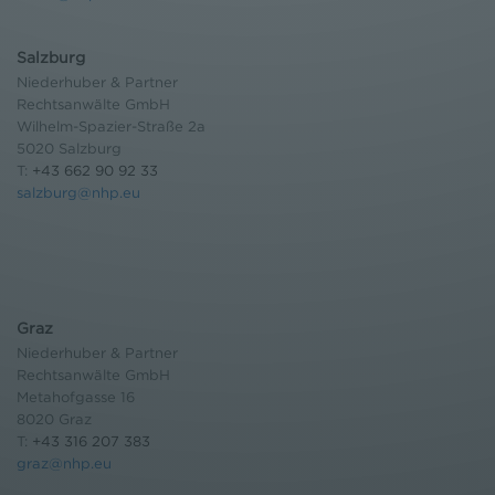
Salzburg
Niederhuber & Partner
Rechtsanwälte GmbH
Wilhelm-Spazier-Straße 2a
5020 Salzburg
T:
+43 662 90 92 33
salzburg@nhp.eu
Graz
Niederhuber & Partner
Rechtsanwälte GmbH
Metahofgasse 16
8020 Graz
T:
+43 316 207 383
graz@nhp.eu