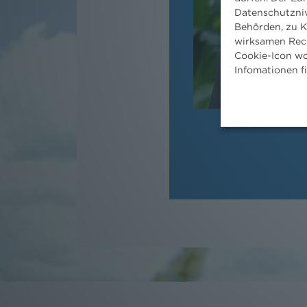
Datenschutzniv
Behörden, zu K
wirksamen Rech
Cookie-Icon wo
Infomationen f