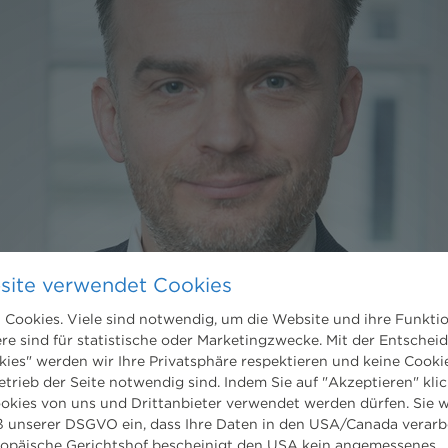
site verwendet Cookies
Cookies. Viele sind notwendig, um die Website und ihre Funkti
ere sind für statistische oder Marketingzwecke. Mit der Entschei
kies" werden wir Ihre Privatsphäre respektieren und keine Cookie
etrieb der Seite notwendig sind. Indem Sie auf "Akzeptieren" klic
ookies von uns und Drittanbieter verwendet werden dürfen. Sie w
 unserer DSGVO ein, dass Ihre Daten in den USA/Canada verarb
ropäische Gerichtshof bescheinigt den USA kein angemessenes