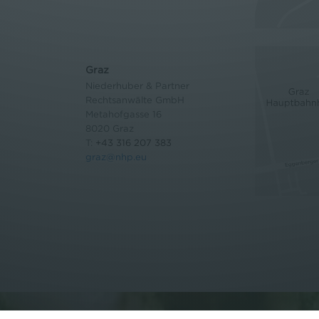
Graz
Niederhuber & Partner
Rechtsanwälte GmbH
Metahofgasse 16
8020 Graz
T:
+43 316 207 383
graz@nhp.eu