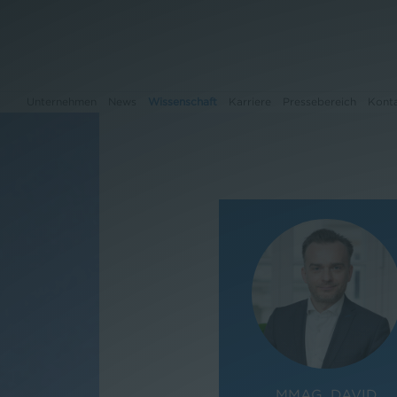
Unternehmen
News
Wissenschaft
Karriere
Pressebereich
Kont
Unternehmen
News
Wissenschaft
Karriere
Pressebereich
Kontakt
MMAG. DAVID