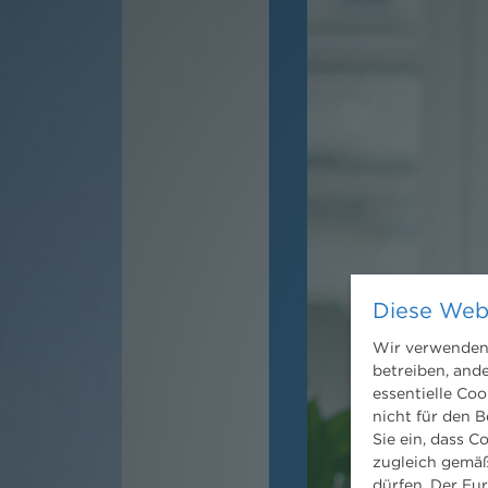
Diese Web
Wir verwenden 
betreiben, and
essentielle Coo
nicht für den B
Sie ein, dass C
zugleich gemäß
dürfen. Der Eu