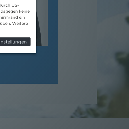
 durch US-
 dagegen keine
hirmrand ein
süben. Weitere
instellungen