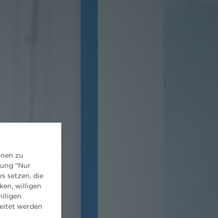
onen zu
dung "Nur
s setzen, die
ken, willigen
illigen
eitet werden