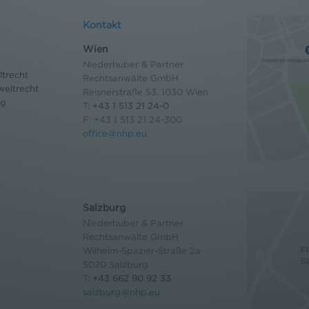
Kontakt
Wien
Niederhuber & Partner
trecht
Rechtsanwälte GmbH
eltrecht
Reisnerstraße 53, 1030 Wien
og
T:
+43 1 513 21 24-0
F: +43 1 513 21 24-300
office@nhp.eu
Salzburg
Niederhuber & Partner
Rechtsanwälte GmbH
Wilhelm-Spazier-Straße 2a
5020 Salzburg
T:
+43 662 90 92 33
salzburg@nhp.eu