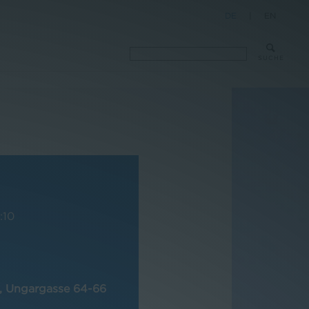
DE
|
EN
SUCHE
:10
, Ungargasse 64-66