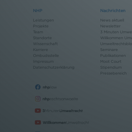
NHP
Nachrichten
Leistungen
News aktuell
Projekte
Newsletter
Team
3 Minuten Umwel
Standorte
Willkommen Umw
Wissenschaft
Umweltrechtsbl
Karriere
Seminare
Ombudsstelle
Publikationen
Impressum
Moot Court
Datenschutz
erklärung
Stipendium
Pressebereich