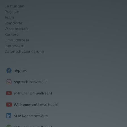
Leistungen
Projekte
Team
Standorte
Wissenschaft
Karriere
Ombudsstelle
Impressum
Datenschutz
erklärung