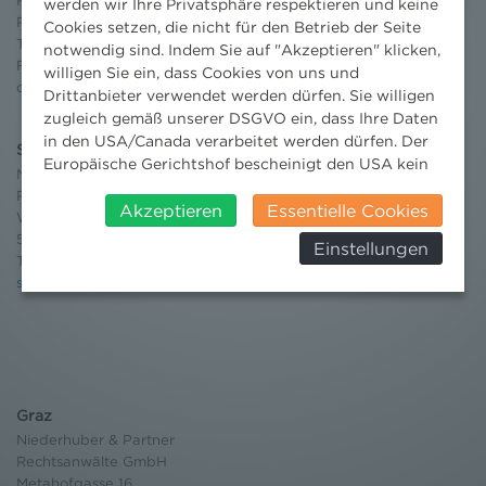
Rechtsanwälte GmbH
werden wir Ihre Privatsphäre respektieren und keine
Reisnerstraße 53, 1030 Wien
Cookies setzen, die nicht für den Betrieb der Seite
T:
+43 1 513 21 24-0
notwendig sind. Indem Sie auf "Akzeptieren" klicken,
F: +43 1 513 21 24-300
willigen Sie ein, dass Cookies von uns und
office@nhp.eu
Drittanbieter verwendet werden dürfen. Sie willigen
zugleich gemäß unserer DSGVO ein, dass Ihre Daten
in den USA/Canada verarbeitet werden dürfen. Der
Salzburg
Europäische Gerichtshof bescheinigt den USA kein
Niederhuber & Partner
angemessenes Datenschutzniveau. Es besteht daher
Rechtsanwälte GmbH
insbesondere das Risiko, dass ihre Daten durch US-
Akzeptieren
Essentielle Cookies
Wilhelm-Spazier-Straße 2a
Behörden, zu Kontroll- und zu
5020 Salzburg
Einstellungen
Überwachungszwecken, verarbeitet werden und
T:
+43 662 90 92 33
dagegen keine wirksamen Rechtsbehelfe erhoben
salzburg@nhp.eu
werden können. Zudem finden Sie am
Bildschirmrand ein Cookie-Icon wo Sie jederzeit Ihre
Einwilligung widerrufen und Widerspruch ausüben.
Weitere Infomationen finden Sie hier:
Datenschutzerklärung
Graz
Niederhuber & Partner
Rechtsanwälte GmbH
Metahofgasse 16