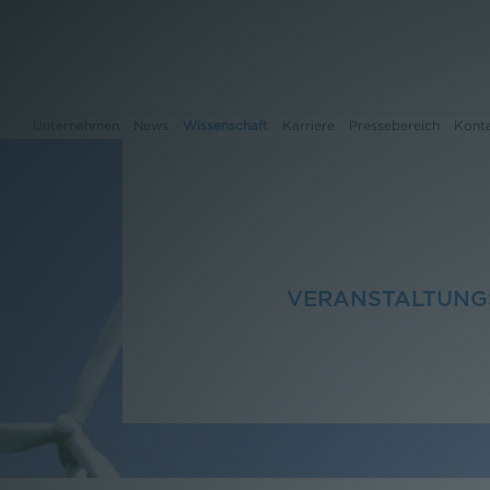
Unternehmen
News
Wissenschaft
Karriere
Pressebereich
Kont
Unternehmen
News
VERANSTALTUN
Wissenschaft
Karriere
Pressebereich
Kontakt