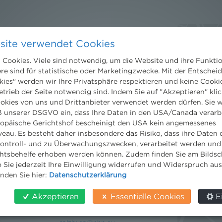
Kontakt
site verwendet Cookies
Wien
Niederhuber & Partner
Cookies. Viele sind notwendig, um die Website und ihre Funkti
trecht
Rechtsanwälte GmbH
ere sind für statistische oder Marketingzwecke. Mit der Entschei
eltrecht
Reisnerstraße 53, 1030 Wien
kies" werden wir Ihre Privatsphäre respektieren und keine Cookie
og
T:
+43 1 513 21 24-0
etrieb der Seite notwendig sind. Indem Sie auf "Akzeptieren" klic
F: +43 1 513 21 24-300
ookies von uns und Drittanbieter verwendet werden dürfen. Sie w
office@nhp.eu
 unserer DSGVO ein, dass Ihre Daten in den USA/Canada verarb
ropäische Gerichtshof bescheinigt den USA kein angemessenes
eau. Es besteht daher insbesondere das Risiko, dass ihre Daten
ontroll- und zu Überwachungszwecken, verarbeitet werden und
tsbehelfe erhoben werden können. Zudem finden Sie am Bildsc
Salzburg
 Sie jederzeit Ihre Einwilligung widerrufen und Widerspruch au
Niederhuber & Partner
inden Sie hier:
Datenschutzerklärung
Rechtsanwälte GmbH
Wilhelm-Spazier-Straße 2a
Akzeptieren
Essentielle Cookies
E
5020 Salzburg
T:
+43 662 90 92 33