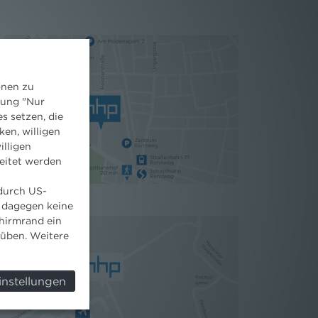
onen zu
dung "Nur
s setzen, die
ken, willigen
illigen
eitet werden
 durch US-
 dagegen keine
hirmrand ein
süben. Weitere
instellungen