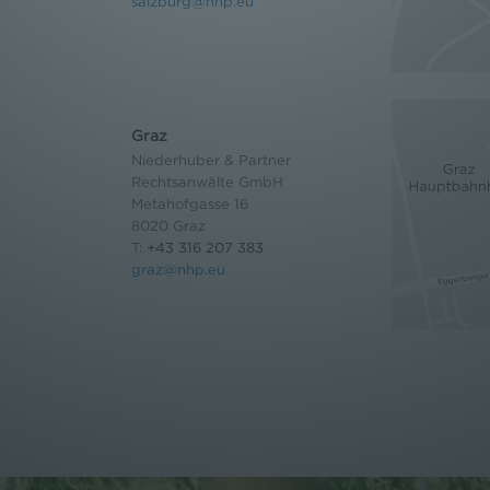
salzburg@nhp.eu
Graz
Niederhuber & Partner
Rechtsanwälte GmbH
Metahofgasse 16
8020 Graz
T:
+43 316 207 383
graz@nhp.eu