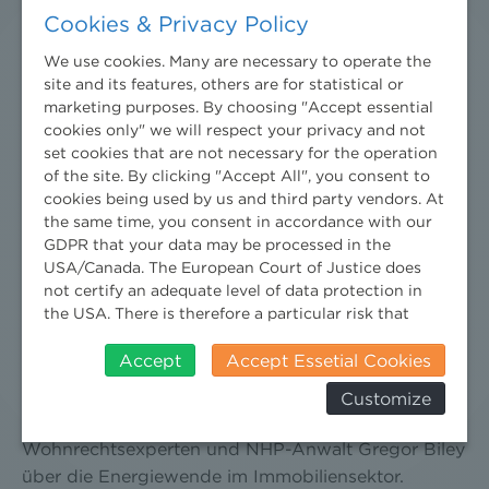
Cookies & Privacy Policy
mehr bei Willkommen Umweltrecht!
We use cookies. Many are necessary to operate the
site and its features, others are for statistical or
marketing purposes. By choosing "Accept essential
cookies only" we will respect your privacy and not
set cookies that are not necessary for the operation
of the site. By clicking "Accept All", you consent to
cookies being used by us and third party vendors. At
the same time, you consent in accordance with our
GDPR that your data may be processed in the
USA/Canada. The European Court of Justice does
not certify an adequate level of data protection in
the USA. There is therefore a particular risk that
your data will be processed by US authorities for
7th October 2024
control and monitoring purposes and that no
Accept
Accept Essetial Cookies
effective legal remedies can be sought against this.
In der neuesten Ausgabe von Willkommen
Customize
In addition, you will find a cookie icon at the edge of
Umweltrecht spricht Florian Stangl mit dem
the screen where you can revoke your consent and
Wohnrechtsexperten und NHP-Anwalt Gregor Biley
object at any time. For more Information click here:
More information
über die Energiewende im Immobiliensektor.