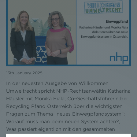
13th January 2025
In der neuesten Ausgabe von Willkommen
Umweltrecht spricht NHP-Rechtsanwältin Katharina
Häusler mit Monika Fiala, Co-Geschäftsführerin bei
Recycling Pfand Österreich über die wichtigsten
Fragen zum Thema „neues Einwegpfandsystem“:
Worauf muss man beim neuen System achten?,
Was passiert eigentlich mit den gesammelten
Kunststoffen?, Und warum ist das so wichtig? Dazu