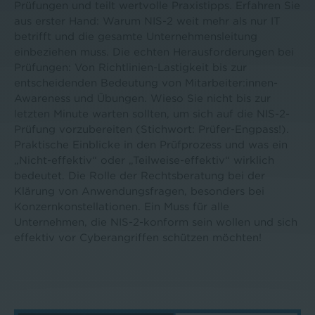
 teilt wertvolle Praxistipps. Erfahren Sie
Biomethan. Gleichz
and: Warum NIS-2 weit mehr als nur IT
Revolution in den 
 die gesamte Unternehmensleitung
entwickelten Soft
muss. Die echten Herausforderungen bei
Management von Bi
n Richtlinien-Lastigkeit bis zur
und automatisiert 
en Bedeutung von Mitarbeiter:innen-
Vertragsabwicklun
d Übungen. Wieso Sie nicht bis zur
Prozessoptimierun
e warten sollten, um sich auf die NIS-2-
sehen Sie im Video
bereiten (Stichwort: Prüfer-Engpass!).
nblicke in den Prüfprozess und was ein
iv“ oder „Teilweise-effektiv“ wirklich
e Rolle der Rechtsberatung bei der
Anwendungsfragen, besonders bei
llationen. Ein Muss für alle
 die NIS-2-konform sein wollen und sich
 Cyberangriffen schützen möchten!