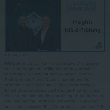
15th April 2026
or der Tür – sind Sie bereit? In unserer
In der neuesten F
lge von „Willkommen Umweltrecht“
spricht Rechtsanw
Schlenk mit dem Experten Thomas
Schweizer, Gesch
as Thema Cybersicherheit ein. Als
Terra Flow System
S-Prüfer und CISO eines kritischen
Biogasbranche. Ob
betreibers weiß Thomas Pfeiffer genau,
verfügbare Energie
en bei der Umsetzung oft stolpern und
die Branche auf d
ige Fallstricke vermeidet. Er gewährt
Erneuerbares-Gas-
lusiven Blick hinter die Kulissen von NIS-
Investitionen und