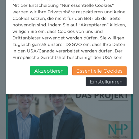
Mit der Entscheidung "Nur essentielle Cookies"
werden wir Ihre Privatsphäre respektieren und keine
Cookies setzen, die nicht für den Betrieb der Seite
notwendig sind. Indem Sie auf "Akzeptieren" klicken,
willigen Sie ein, dass Cookies von uns und
3 MINUTEN UMWELTRECHT
Drittanbieter verwendet werden dürfen. Sie willigen
zugleich gemäß unserer DSGVO ein, dass Ihre Daten
31. Oktober 2017
News
in den USA/Canada verarbeitet werden dürfen. Der
Europäische Gerichtshof bescheinigt den USA kein
angemessenes Datenschutzniveau. Es besteht daher
insbesondere das Risiko, dass ihre Daten durch US-
Akzeptieren
Essentielle Cookies
Behörden, zu Kontroll- und zu
Einstellungen
Überwachungszwecken, verarbeitet werden und
dagegen keine wirksamen Rechtsbehelfe erhoben
werden können. Zudem finden Sie am
Bildschirmrand ein Cookie-Icon wo Sie jederzeit Ihre
Einwilligung widerrufen und Widerspruch ausüben.
Weitere Infomationen finden Sie hier:
Datenschutzerklärung