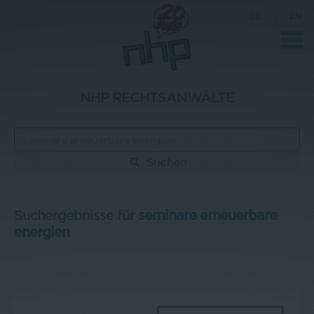
DE
|
EN
NHP RECHTSANWÄLTE
Unternehmen
News
Suchen
Wissenschaft
Karriere
Suchergebnisse für
seminare erneuerbare
energien
Pressebereich
Kontakt