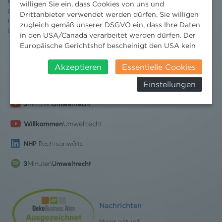
Karriere
willigen Sie ein, dass Cookies von uns und
Ombudsstelle
Drittanbieter verwendet werden dürfen. Sie willigen
Impressum
zugleich gemäß unserer DSGVO ein, dass Ihre Daten
Datenschutz
erklärung
in den USA/Canada verarbeitet werden dürfen. Der
Europäische Gerichtshof bescheinigt den USA kein
angemessenes Datenschutzniveau. Es besteht daher
insbesondere das Risiko, dass ihre Daten durch US-
Akzeptieren
Essentielle Cookies
Behörden, zu Kontroll- und zu
Einstellungen
Überwachungszwecken, verarbeitet werden und
dagegen keine wirksamen Rechtsbehelfe erhoben
werden können. Zudem finden Sie am
Bildschirmrand ein Cookie-Icon wo Sie jederzeit Ihre
Einwilligung widerrufen und Widerspruch ausüben.
Weitere Infomationen finden Sie hier:
Datenschutzerklärung
Nachrichten
News aktuell