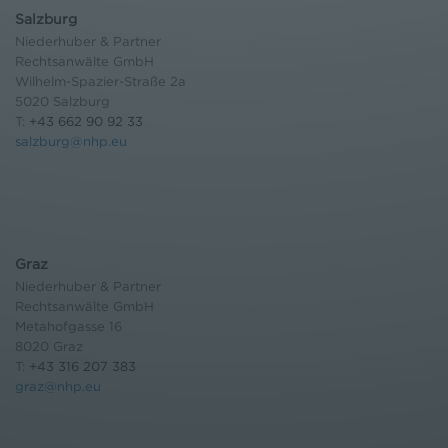
Salzburg
Niederhuber & Partner
Rechtsanwälte GmbH
Wilhelm-Spazier-Straße 2a
5020 Salzburg
T:
+43 662 90 92 33
salzburg@nhp.eu
Graz
Niederhuber & Partner
Rechtsanwälte GmbH
Metahofgasse 16
8020 Graz
T:
+43 316 207 383
graz@nhp.eu