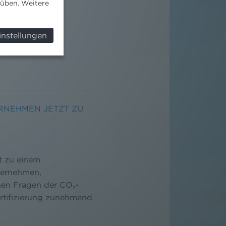
süben. Weitere
instellungen
RNEHMEN JETZT ZU
t zu einem
ternehmen,
nen Fragen der CO₂-
rtifizierung zunehmend