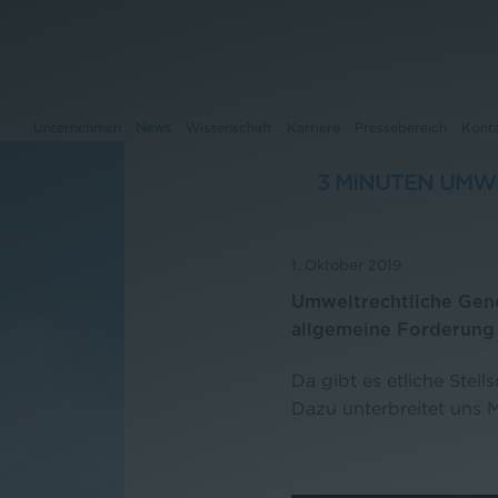
Unternehmen
News
Wissenschaft
Karriere
Pressebereich
Kont
3 MINUTEN UMW
Unternehmen
1. Oktober 2019
News
Umweltrechtliche Gene
allgemeine Forderung 
Wissenschaft
Da gibt es etliche Stel
Karriere
Dazu unterbreitet uns 
Pressebereich
Kontakt