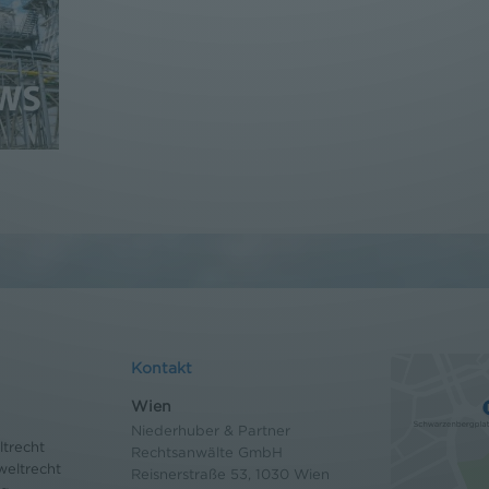
Kontakt
Wien
Niederhuber & Partner
trecht
Rechtsanwälte GmbH
eltrecht
Reisnerstraße 53, 1030 Wien