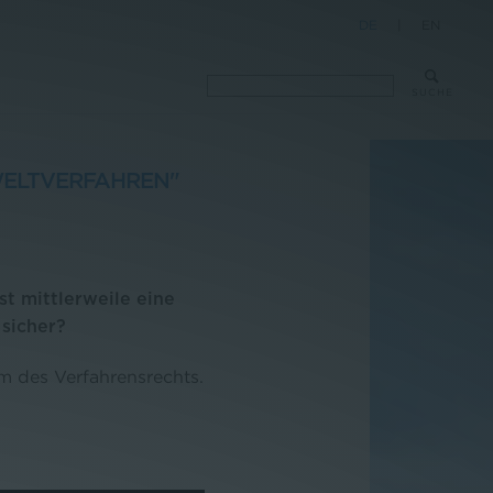
DE
|
EN
SUCHE
WELTVERFAHREN"
t mittlerweile eine
 sicher?
rm des Verfahrensrechts.