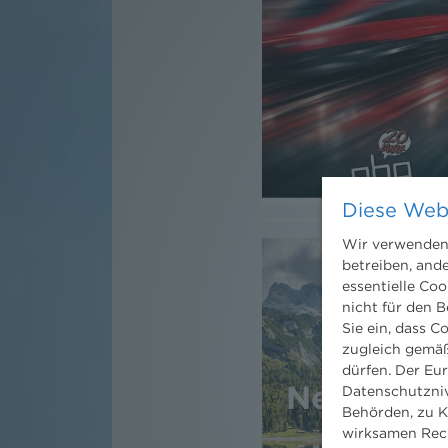
Diese Web
Wir verwenden 
betreiben, and
essentielle Coo
nicht für den B
Sie ein, dass C
zugleich gemäß
dürfen. Der Eu
Datenschutzniv
Behörden, zu K
wirksamen Rech