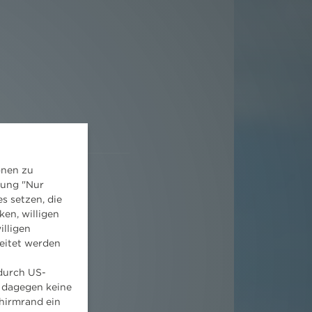
onen zu
dung "Nur
s setzen, die
ken, willigen
illigen
eitet werden
 durch US-
 dagegen keine
hirmrand ein