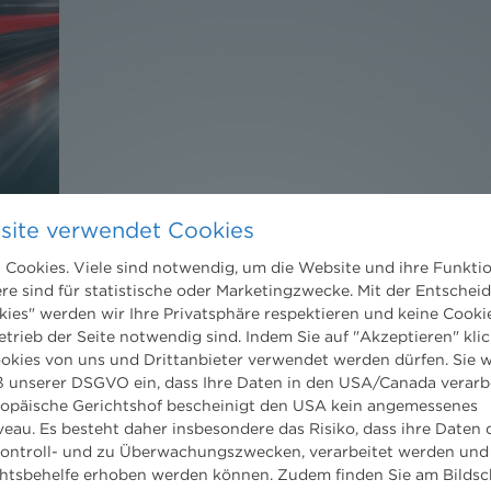
site verwendet Cookies
Cookies. Viele sind notwendig, um die Website und ihre Funkti
DER NEWS ALERT JUNI 2026 IST DA!
ere sind für statistische oder Marketingzwecke. Mit der Entschei
kies" werden wir Ihre Privatsphäre respektieren und keine Cookie
18. Juni 2026
etrieb der Seite notwendig sind. Indem Sie auf "Akzeptieren" klic
Jetzt die neuesten Rechts-Updates holen.
ookies von uns und Drittanbieter verwendet werden dürfen. Sie w
 unserer DSGVO ein, dass Ihre Daten in den USA/Canada verarb
ropäische Gerichtshof bescheinigt den USA kein angemessenes
eau. Es besteht daher insbesondere das Risiko, dass ihre Daten
ontroll- und zu Überwachungszwecken, verarbeitet werden und
tsbehelfe erhoben werden können. Zudem finden Sie am Bildsc