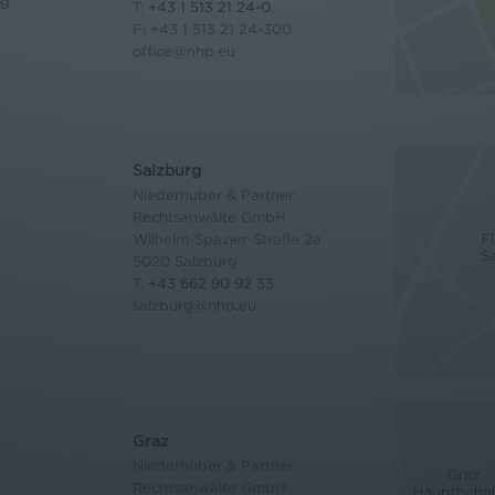
og
T:
+43 1 513 21 24-0
F: +43 1 513 21 24-300
office@nhp.eu
Salzburg
Niederhuber & Partner
Rechtsanwälte GmbH
Wilhelm-Spazier-Straße 2a
5020 Salzburg
T:
+43 662 90 92 33
salzburg@nhp.eu
Graz
Niederhuber & Partner
Rechtsanwälte GmbH