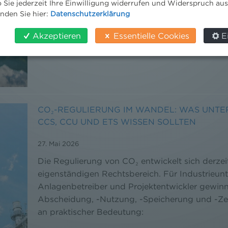
 Sie jederzeit Ihre Einwilligung widerrufen und Widerspruch au
inden Sie hier:
Datenschutzerklärung
Akzeptieren
Essentielle Cookies
E
CO₂-REGULIERUNG IM WANDEL: WAS UNTE
CCS, CCU UND ETS WISSEN SOLLTEN
27. Mai 2026
Die Regulierung von CO₂ entwickelt sich derzei
eigenständigen Rechtsbereich. Für Industrieun
Anlagenbetreiber und Projektentwickler gewin
Abscheidung, -Nutzung, -Speicherung und -Ze
an praktischer Bedeutung: