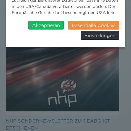
zugleich gemäß unserer DSGVO ein, dass Ihre Daten
in den USA/Canada verarbeitet werden dürfen. Der
Europäische Gerichtshof bescheinigt den USA kein
angemessenes Datenschutzniveau. Es besteht daher
insbesondere das Risiko, dass ihre Daten durch US-
Akzeptieren
Essentielle Cookies
Behörden, zu Kontroll- und zu
Einstellungen
Überwachungszwecken, verarbeitet werden und
dagegen keine wirksamen Rechtsbehelfe erhoben
werden können. Zudem finden Sie am
Bildschirmrand ein Cookie-Icon wo Sie jederzeit Ihre
Einwilligung widerrufen und Widerspruch ausüben.
Weitere Infomationen finden Sie hier:
Datenschutzerklärung
NHP SONDERNEWSLETTER ZUM EABG IST
ERSCHIENEN