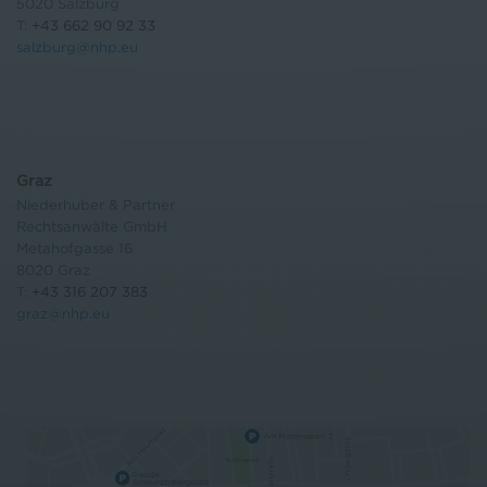
5020 Salzburg
T:
+43 662 90 92 33
salzburg@nhp.eu
Graz
Niederhuber & Partner
Rechtsanwälte GmbH
Metahofgasse 16
8020 Graz
T:
+43 316 207 383
graz@nhp.eu