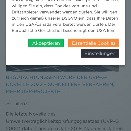
willigen Sie ein, dass Cookies von uns und
Drittanbieter verwendet werden dürfen. Sie willigen
zugleich gemäß unserer DSGVO ein, dass Ihre Daten
in den USA/Canada verarbeitet werden dürfen. Der
Europäische Gerichtshof bescheinigt den USA kein
angemessenes Datenschutzniveau. Es besteht daher
insbesondere das Risiko, dass ihre Daten durch US-
Akzeptieren
Essentielle Cookies
Behörden, zu Kontroll- und zu
Einstellungen
Überwachungszwecken, verarbeitet werden und
dagegen keine wirksamen Rechtsbehelfe erhoben
werden können. Zudem finden Sie am
Bildschirmrand ein Cookie-Icon wo Sie jederzeit Ihre
BEGUTACHTUNGSENTWURF DER UVP-G-
Einwilligung widerrufen und Widerspruch ausüben.
NOVELLE 2022 – SCHNELLERE VERFAHREN,
Weitere Infomationen finden Sie hier:
MEHR UVP-PROJEKTE
Datenschutzerklärung
29. Juli 2022
Die letzte Novelle des
Umweltverträglichkeitsprüfungsgesetzes (UVP-G
2000) datiert aus dem Jahr 2018. Nach vier Jahren