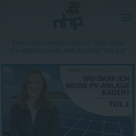
DE
|
EN
3 MINUTEN UMWELTRECHT: "WO DARF
ICH MEINE PV-ANLAGE BAUEN? TEIL II 2"
Unternehmen
News
Wissenschaft
Karriere
Pressebereich
Kontakt