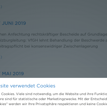
B)
JUNI 2019
hen Anfechtung rechtskräftiger Bescheide auf Grundlage
lzburgleitung: VfGH lehnt Behandlung der Beschwerde a
itragspflicht bei konsenswidriger Zwischenlagerung
B)
 MAI 2019
erungen durch die AWG-Rechtsbereinigungsnovelle - BV
site verwendet Cookies
es Windparks im Rechtsmittelverfahren - Rückblick auf d
Cookies. Viele sind notwendig, um die Website und ihre Funkti
d die Housewarming Party in der Reisnerstraße 53
ere sind für statistische oder Marketingzwecke. Mit der Entschei
kies" werden wir Ihre Privatsphäre respektieren und keine Cookie