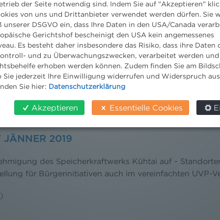
)
etrieb der Seite notwendig sind. Indem Sie auf "Akzeptieren" klic
ookies von uns und Drittanbieter verwendet werden dürfen. Sie w
 unserer DSGVO ein, dass Ihre Daten in den USA/Canada verarb
APRIL 2019
ropäische Gerichtshof bescheinigt den USA kein angemessenes
eau. Es besteht daher insbesondere das Risiko, dass ihre Daten
ontroll- und zu Überwachungszwecken, verarbeitet werden und
rkt“ UVP-pflichtig - VwGH: Revisionen gegen Genehmigu
tsbehelfe erhoben werden können. Zudem finden Sie am Bildsc
lglos - 380 kV Salzburgleitung: Lückenschluss im österr
 Sie jederzeit Ihre Einwilligung widerrufen und Widerspruch au
mmt nächste Genehmigungshürde
inden Sie hier:
Datenschutzerklärung
)
Akzeptieren
Essentielle Cookies
E
 JÄNNER 2019
migung des Speicherkraftwerks Kühtai auf - Standorte
llung für Bürgerinitiativen auch im vereinfachten UVP-V
)