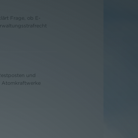
lärt Frage, ob E-
rwaltungsstrafrecht
Restposten und
r Atomkraftwerke