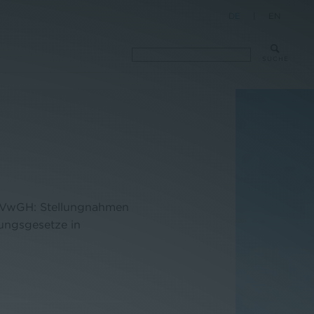
DE
|
EN
SUCHE
- VwGH: Stellungnahmen
ungsgesetze in