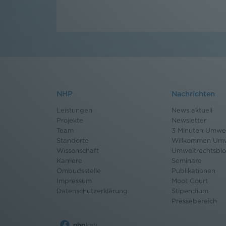
NHP
Nachrichten
Leistungen
News aktuell
Projekte
Newsletter
Team
3 Minuten Umwel
Standorte
Willkommen Umw
Wissenschaft
Umweltrechtsbl
Karriere
Seminare
Ombudsstelle
Publikationen
Impressum
Moot Court
Datenschutz
erklärung
Stipendium
Pressebereich