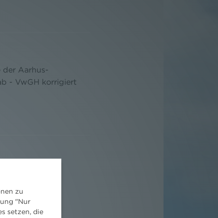
 der Aarhus-
b - VwGH korrigiert
wG zur
en ersten
onen zu
dung "Nur
s setzen, die