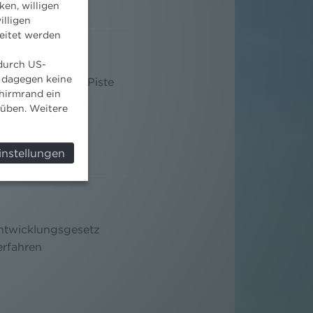
ken, willigen
illigen
eitet werden
 durch US-
 dagegen keine
ng der dritten Piste
hirmrand ein
eichischen
süben. Weitere
instellungen
ntwicklungsgesetz
erfahren