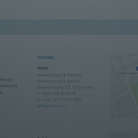
Kontakt
Wien
Niederhuber & Partner
trecht
Rechtsanwälte GmbH
eltrecht
Reisnerstraße 53, 1030 Wien
og
T:
+43 1 513 21 24-0
F: +43 1 513 21 24-300
office@nhp.eu