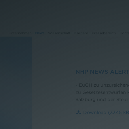
Unternehmen
News
Wissenschaft
Karriere
Pressebereich
Kont
Unternehmen
NHP NEWS ALERT
News
- EuGH zu unzureichen
Wissenschaft
zu Gesetzesentwürfen 
Salzburg und der Stei
Karriere
Pressebereich
Download
(3345 kB
Kontakt