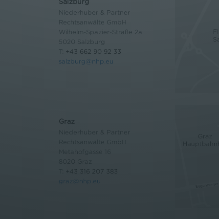
Salzburg
Niederhuber & Partner
Rechtsanwälte GmbH
Wilhelm-Spazier-Straße 2a
5020 Salzburg
T:
+43 662 90 92 33
salzburg@nhp.eu
Graz
Niederhuber & Partner
Rechtsanwälte GmbH
Metahofgasse 16
8020 Graz
T:
+43 316 207 383
graz@nhp.eu