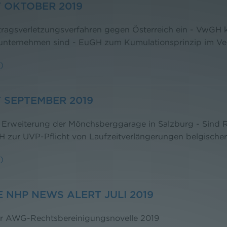
 OKTOBER 2019
tragsverletzungsverfahren gegen Österreich ein - VwGH k
ätsunternehmen sind - EuGH zum Kumulationsprinzip im Ve
)
 SEPTEMBER 2019
r Erweiterung der Mönchsberggarage in Salzburg - Sind 
H zur UVP-Pflicht von Laufzeitverlängerungen belgische
)
NHP NEWS ALERT JULI 2019
r AWG-Rechtsbereinigungsnovelle 2019