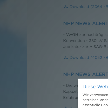
Download
(2064 k
NHP NEWS ALERT 
- VwGH zur nachträglic
Konvention - 380 kV Sa
Judikatur zur AlSAG-Be
Download
(4052 k
NHP NEWS ALERT
- Die wichtigsten Neu
Diese Web
Kapazitätserhöhung ein
Wir verwenden 
Erfahrungsaustausch un
betreiben, and
essentielle Coo