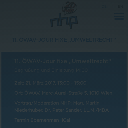
DE
|
EN
11. ÖWAV-JOUR FIXE „UMWELTRECHT“
Unternehmen
11. ÖWAV-Jour fixe „Umweltrecht“
News
Begrüßung und Einleitung 14:00
Wissenschaft
Zeit
:
21. März 2017, 13:00
-
15:00
Karriere
Ort
:
ÖWAV, Marc-Aurel-Straße 5, 1010 Wien
Pressebereich
Vortrag/Moderation NHP
:
Mag. Martin
Kontakt
Niederhuber, Dr. Peter Sander, LL.M./MBA
Termin übernehmen
iCal