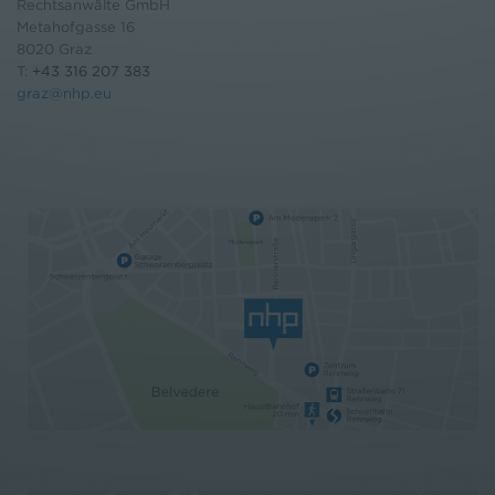
Rechtsanwälte GmbH
Metahofgasse 16
8020 Graz
T:
+43 316 207 383
graz@nhp.eu