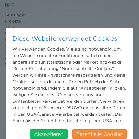
NHP
Leistungen
Projekte
Team
Standorte
Diese Website verwendet Cookies
Wissenschaft
Karriere
Wir verwenden Cookies. Viele sind notwendig, um
Ombudsstelle
die Website und ihre Funktionen zu betreiben,
Impressum
andere sind für statistische oder Marketingzwecke.
Datenschutz
erklärung
Mit der Entscheidung "Nur essentielle Cookies"
werden wir Ihre Privatsphäre respektieren und keine
Cookies setzen, die nicht für den Betrieb der Seite
notwendig sind. Indem Sie auf "Akzeptieren" klicken,
willigen Sie ein, dass Cookies von uns und
Drittanbieter verwendet werden dürfen. Sie willigen
zugleich gemäß unserer DSGVO ein, dass Ihre Daten
in den USA/Canada verarbeitet werden dürfen. Der
Europäische Gerichtshof bescheinigt den USA kein
angemessenes Datenschutzniveau. Es besteht daher
insbesondere das Risiko, dass ihre Daten durch US-
Akzeptieren
Essentielle Cookies