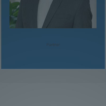
Dr. Peter Sander, LL.M./MBA
Partner