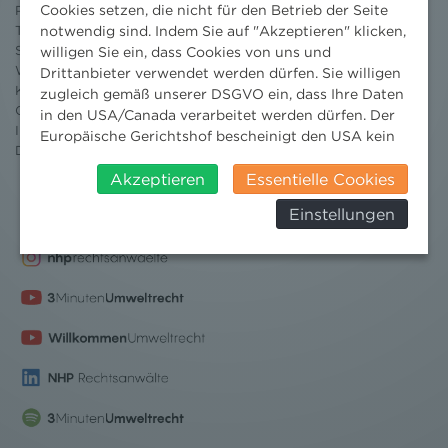
Cookies setzen, die nicht für den Betrieb der Seite
Projekte
notwendig sind. Indem Sie auf "Akzeptieren" klicken,
Team
Standorte
willigen Sie ein, dass Cookies von uns und
Wissenschaft
Drittanbieter verwendet werden dürfen. Sie willigen
Karriere
zugleich gemäß unserer DSGVO ein, dass Ihre Daten
Ombudsstelle
in den USA/Canada verarbeitet werden dürfen. Der
Impressum
Europäische Gerichtshof bescheinigt den USA kein
Datenschutz
erklärung
angemessenes Datenschutzniveau. Es besteht daher
insbesondere das Risiko, dass ihre Daten durch US-
Akzeptieren
Essentielle Cookies
Behörden, zu Kontroll- und zu
Einstellungen
Überwachungszwecken, verarbeitet werden und
dagegen keine wirksamen Rechtsbehelfe erhoben
werden können. Zudem finden Sie am
Bildschirmrand ein Cookie-Icon wo Sie jederzeit Ihre
Einwilligung widerrufen und Widerspruch ausüben.
Weitere Infomationen finden Sie hier:
Datenschutzerklärung