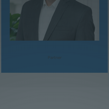
Dr. Peter Sander, LL.M./MBA
Partner