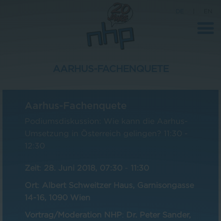
DE
|
EN
AARHUS-FACHENQUETE
Unternehmen
Aarhus-Fachenquete
News
Podiumsdiskussion: Wie kann die Aarhus-
Wissenschaft
Umsetzung in Österreich gelingen? 11:30 -
Karriere
12:30
Pressebereich
Zeit
:
28. Juni 2018, 07:30
-
11:30
Kontakt
Ort
:
Albert Schweitzer Haus, Garnisongasse
14-16, 1090 Wien
Vortrag/Moderation NHP
:
Dr. Peter Sander,