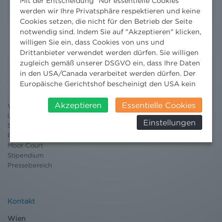
Mit der Entscheidung "Nur essentielle Cookies"
werden wir Ihre Privatsphäre respektieren und keine
Cookies setzen, die nicht für den Betrieb der Seite
notwendig sind. Indem Sie auf "Akzeptieren" klicken,
willigen Sie ein, dass Cookies von uns und
Drittanbieter verwendet werden dürfen. Sie willigen
Nachrichten
zugleich gemäß unserer DSGVO ein, dass Ihre Daten
in den USA/Canada verarbeitet werden dürfen. Der
News aktuell
Europäische Gerichtshof bescheinigt den USA kein
Newsletter
angemessenes Datenschutzniveau. Es besteht daher
3 Minuten Umweltrecht
insbesondere das Risiko, dass ihre Daten durch US-
Akzeptieren
Essentielle Cookies
Willkommen Umweltrecht
Behörden, zu Kontroll- und zu
Umweltrechtsblog
Einstellungen
Überwachungszwecken, verarbeitet werden und
Seminare
dagegen keine wirksamen Rechtsbehelfe erhoben
Publikationen
Moot Court
werden können. Zudem finden Sie am
Stipendium
Bildschirmrand ein Cookie-Icon wo Sie jederzeit Ihre
Pressebereich
Einwilligung widerrufen und Widerspruch ausüben.
Weitere Infomationen finden Sie hier:
Datenschutzerklärung
Kontakt
Wien