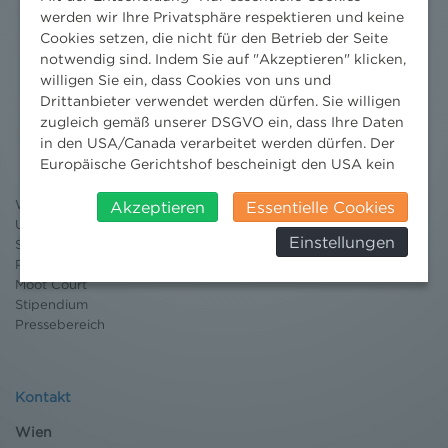
werden wir Ihre Privatsphäre respektieren und keine
Cookies setzen, die nicht für den Betrieb der Seite
notwendig sind. Indem Sie auf "Akzeptieren" klicken,
willigen Sie ein, dass Cookies von uns und
Drittanbieter verwendet werden dürfen. Sie willigen
Nachrichten
zugleich gemäß unserer DSGVO ein, dass Ihre Daten
in den USA/Canada verarbeitet werden dürfen. Der
News aktuell
Europäische Gerichtshof bescheinigt den USA kein
Newsletter
angemessenes Datenschutzniveau. Es besteht daher
3 Minuten Umweltrecht
Willkommen Umweltrecht
insbesondere das Risiko, dass ihre Daten durch US-
Akzeptieren
Essentielle Cookies
Umweltrechtsblog
Behörden, zu Kontroll- und zu
Einstellungen
Seminare
Überwachungszwecken, verarbeitet werden und
Publikationen
dagegen keine wirksamen Rechtsbehelfe erhoben
Moot Court
werden können. Zudem finden Sie am
Stipendium
Bildschirmrand ein Cookie-Icon wo Sie jederzeit Ihre
Pressebereich
Einwilligung widerrufen und Widerspruch ausüben.
Weitere Infomationen finden Sie hier:
Datenschutzerklärung
Kontakt
Wien