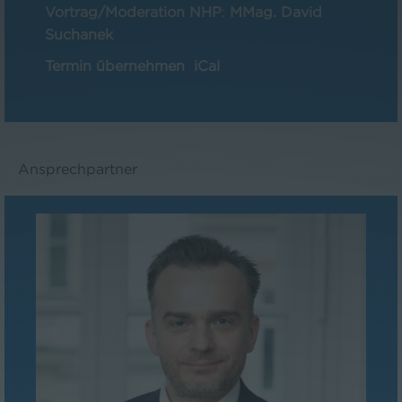
Vortrag/Moderation NHP
:
MMag. David
Suchanek
Termin übernehmen
iCal
Ansprechpartner