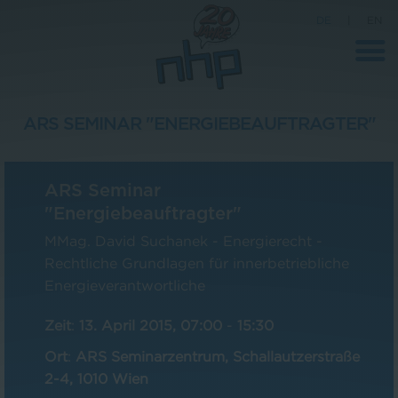
DE
|
EN
ARS SEMINAR "ENERGIEBEAUFTRAGTER"
Unternehmen
ARS Seminar
News
"Energiebeauftragter"
Wissenschaft
MMag. David Suchanek - Energierecht -
Karriere
Rechtliche Grundlagen für innerbetriebliche
Energieverantwortliche
Pressebereich
Zeit
:
13. April 2015, 07:00
-
15:30
Kontakt
Ort
:
ARS Seminarzentrum, Schallautzerstraße
2-4, 1010 Wien