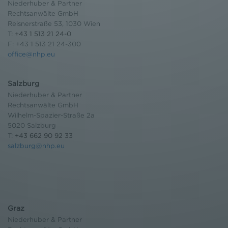
Niederhuber & Partner
Rechtsanwälte GmbH
Reisnerstraße 53, 1030 Wien
T:
+43 1 513 21 24-0
F: +43 1 513 21 24-300
office@nhp.eu
Salzburg
Niederhuber & Partner
Rechtsanwälte GmbH
Wilhelm-Spazier-Straße 2a
5020 Salzburg
T:
+43 662 90 92 33
salzburg@nhp.eu
Graz
Niederhuber & Partner