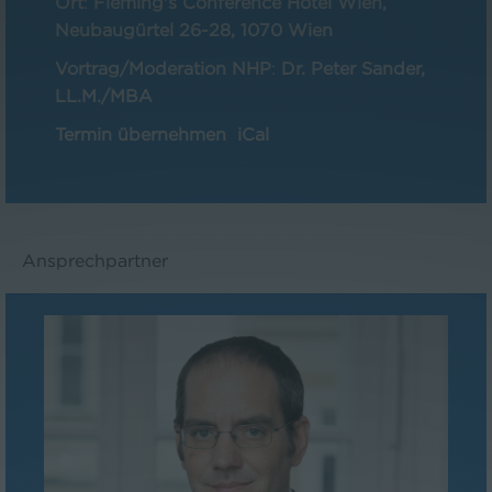
Ort
:
Fleming's Conference Hotel Wien,
Neubaugürtel 26-28, 1070 Wien
Vortrag/Moderation NHP
:
Dr. Peter Sander,
LL.M./MBA
Termin übernehmen
iCal
Ansprechpartner