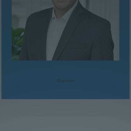
Dr. Peter Sander, LL.M./MBA
Partner