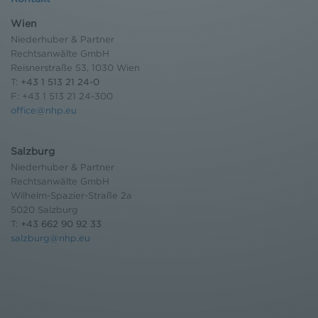
Wien
Niederhuber & Partner
Rechtsanwälte GmbH
Reisnerstraße 53, 1030 Wien
T:
+43 1 513 21 24-0
F: +43 1 513 21 24-300
office@nhp.eu
Salzburg
Niederhuber & Partner
Rechtsanwälte GmbH
Wilhelm-Spazier-Straße 2a
5020 Salzburg
T:
+43 662 90 92 33
salzburg@nhp.eu