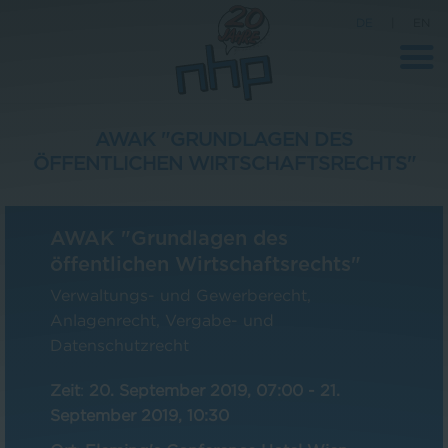
DE
|
EN
AWAK "GRUNDLAGEN DES
ÖFFENTLICHEN WIRTSCHAFTSRECHTS"
Unternehmen
News
AWAK "Grundlagen des
Wissenschaft
öffentlichen Wirtschaftsrechts"
Karriere
Verwaltungs- und Gewerberecht,
Anlagenrecht, Vergabe- und
Pressebereich
Datenschutzrecht
Kontakt
Zeit
:
20. September 2019, 07:00
-
21.
September 2019, 10:30