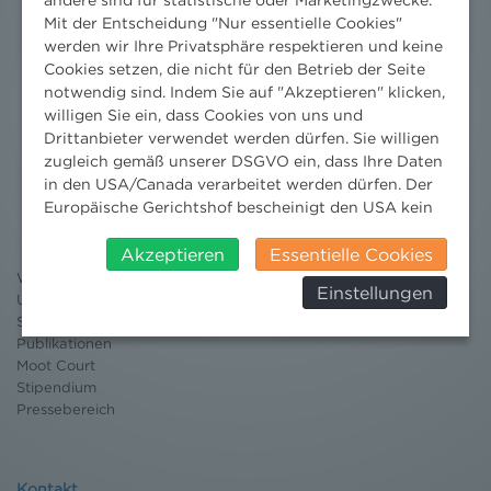
Mit der Entscheidung "Nur essentielle Cookies"
werden wir Ihre Privatsphäre respektieren und keine
Cookies setzen, die nicht für den Betrieb der Seite
notwendig sind. Indem Sie auf "Akzeptieren" klicken,
willigen Sie ein, dass Cookies von uns und
Drittanbieter verwendet werden dürfen. Sie willigen
zugleich gemäß unserer DSGVO ein, dass Ihre Daten
Nachrichten
in den USA/Canada verarbeitet werden dürfen. Der
Europäische Gerichtshof bescheinigt den USA kein
News aktuell
angemessenes Datenschutzniveau. Es besteht daher
Newsletter
insbesondere das Risiko, dass ihre Daten durch US-
Akzeptieren
Essentielle Cookies
3 Minuten Umweltrecht
Behörden, zu Kontroll- und zu
Willkommen Umweltrecht
Einstellungen
Überwachungszwecken, verarbeitet werden und
Umweltrechtsblog
dagegen keine wirksamen Rechtsbehelfe erhoben
Seminare
Publikationen
werden können. Zudem finden Sie am
Moot Court
Bildschirmrand ein Cookie-Icon wo Sie jederzeit Ihre
Stipendium
Einwilligung widerrufen und Widerspruch ausüben.
Pressebereich
Weitere Infomationen finden Sie hier:
Datenschutzerklärung
Kontakt