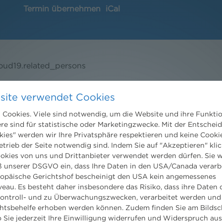
Termin übernehmen
iCal
loud19.related_persons
site verwendet Cookies
Cookies. Viele sind notwendig, um die Website und ihre Funkti
ere sind für statistische oder Marketingzwecke. Mit der Entschei
kies" werden wir Ihre Privatsphäre respektieren und keine Cookie
etrieb der Seite notwendig sind. Indem Sie auf "Akzeptieren" klic
Kontakt
ookies von uns und Drittanbieter verwendet werden dürfen. Sie w
 unserer DSGVO ein, dass Ihre Daten in den USA/Canada verarb
Wien
ropäische Gerichtshof bescheinigt den USA kein angemessenes
Niederhuber & Partner
eau. Es besteht daher insbesondere das Risiko, dass ihre Daten
trecht
Rechtsanwälte GmbH
ontroll- und zu Überwachungszwecken, verarbeitet werden und
eltrecht
Reisnerstraße 53, 1030 Wien
tsbehelfe erhoben werden können. Zudem finden Sie am Bildsc
og
T:
+43 1 513 21 24-0
 Sie jederzeit Ihre Einwilligung widerrufen und Widerspruch au
F: +43 1 513 21 24-300