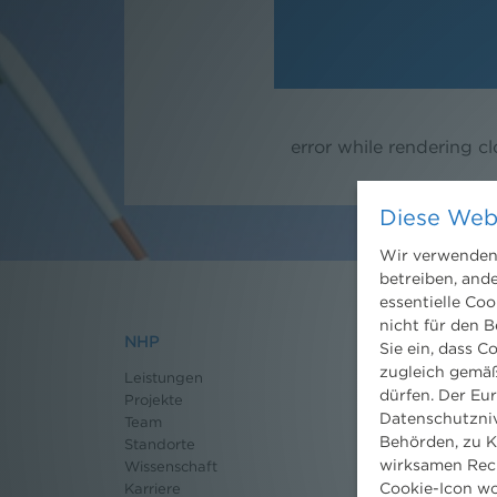
error while rendering c
Diese Web
Wir verwenden 
betreiben, and
essentielle Coo
nicht für den B
NHP
Nachrichten
Sie ein, dass C
zugleich gemäß
Leistungen
News aktuell
dürfen. Der Eu
Projekte
Newsletter
Datenschutzniv
Team
3 Minuten Umwel
Behörden, zu K
Standorte
Willkommen Umw
wirksamen Rech
Wissenschaft
Umweltrechtsbl
Cookie-Icon wo
Karriere
Seminare