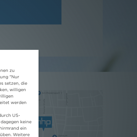
onen zu
dung "Nur
s setzen, die
ken, willigen
illigen
eitet werden
 durch US-
 dagegen keine
hirmrand ein
süben. Weitere