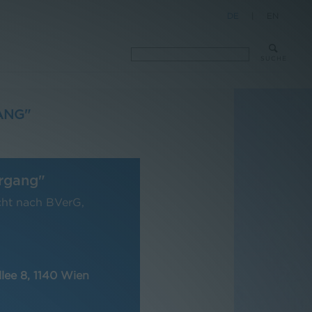
DE
|
EN
SUCHE
ANG"
hrgang"
cht nach BVerG,
llee 8, 1140 Wien