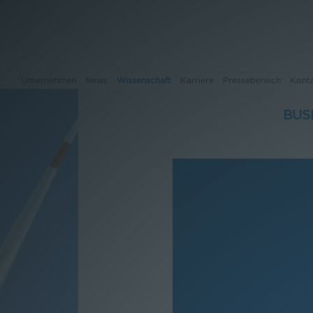
Unternehmen
News
Wissenschaft
Karriere
Pressebereich
Kont
BUS
Unternehmen
News
Wissenschaft
Karriere
Pressebereich
Kontakt