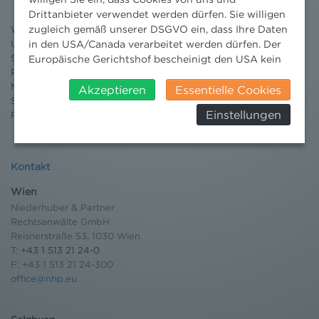
Newsletter
Drittanbieter verwendet werden dürfen. Sie willigen
3 Minuten Umweltrecht
zugleich gemäß unserer DSGVO ein, dass Ihre Daten
Willkommen Umweltrecht
in den USA/Canada verarbeitet werden dürfen. Der
Umweltrechtsblog
Seminare
Europäische Gerichtshof bescheinigt den USA kein
Publikationen
angemessenes Datenschutzniveau. Es besteht daher
Moot Court
insbesondere das Risiko, dass ihre Daten durch US-
Akzeptieren
Essentielle Cookies
Stipendium
Behörden, zu Kontroll- und zu
Einstellungen
Pressebereich
Überwachungszwecken, verarbeitet werden und
dagegen keine wirksamen Rechtsbehelfe erhoben
werden können. Zudem finden Sie am
Bildschirmrand ein Cookie-Icon wo Sie jederzeit Ihre
Kontakt
Einwilligung widerrufen und Widerspruch ausüben.
Wien
Weitere Infomationen finden Sie hier:
Niederhuber & Partner
Datenschutzerklärung
Rechtsanwälte GmbH
Reisnerstraße 53, 1030 Wien
T:
+43 1 513 21 24-0
F: +43 1 513 21 24-300
office@nhp.eu