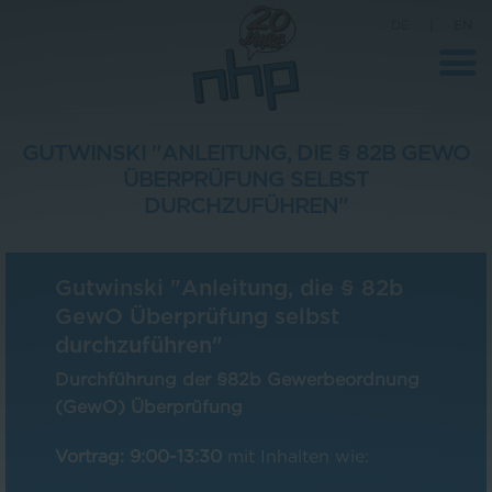
DE
|
EN
GUTWINSKI "ANLEITUNG, DIE § 82B GEWO
ÜBERPRÜFUNG SELBST
Unternehmen
DURCHZUFÜHREN"
News
Wissenschaft
Gutwinski "Anleitung, die § 82b
GewO Überprüfung selbst
Karriere
durchzuführen"
Pressebereich
Durchführung der §82b Gewerbeordnung
Kontakt
(GewO) Überprüfung
Vortrag: 9:00-13:30
mit Inhalten wie: