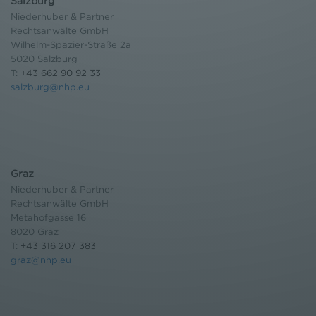
Salzburg
Niederhuber & Partner
Rechtsanwälte GmbH
Wilhelm-Spazier-Straße 2a
5020 Salzburg
T:
+43 662 90 92 33
salzburg@nhp.eu
Graz
Niederhuber & Partner
Rechtsanwälte GmbH
Metahofgasse 16
8020 Graz
T:
+43 316 207 383
graz@nhp.eu