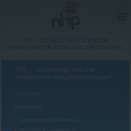
DE
|
EN
TÜV - "AUSBILDUNG ZUM/ZUR
ZERTIFIZIERTEN ABFALLBEAUFTRAGTEN"
Unternehmen
News
TÜV - "Ausbildung zum/zur
Wissenschaft
zertifizierten Abfallbeauftragten"
Karriere
18.04.2023:
Pressebereich
08:30-12:00
Kontakt
Rechtsordnung Überblick
Grundzüge Umweltrecht