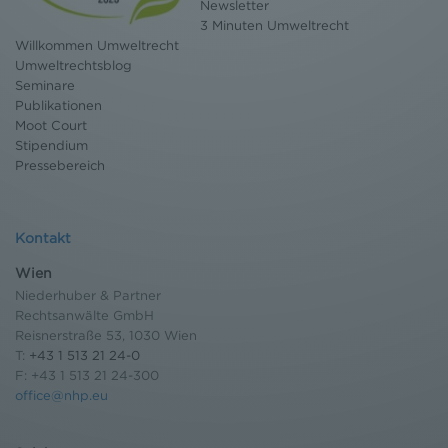
Newsletter
Bildschirmrand ein Cookie-Icon wo Sie jederzeit Ihre
3 Minuten Umweltrecht
Einwilligung widerrufen und Widerspruch ausüben.
Willkommen Umweltrecht
Weitere Infomationen finden Sie hier:
Umweltrechtsblog
Datenschutzerklärung
Seminare
Publikationen
Moot Court
Stipendium
Pressebereich
Kontakt
Wien
Niederhuber & Partner
Rechtsanwälte GmbH
Reisnerstraße 53, 1030 Wien
T:
+43 1 513 21 24-0
F: +43 1 513 21 24-300
office@nhp.eu