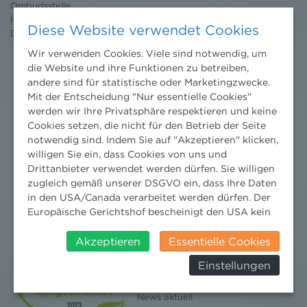
Ombudsstelle
Impressum
Diese Website verwendet Cookies
Datenschutz
erklärung
Wir verwenden Cookies. Viele sind notwendig, um
die Website und ihre Funktionen zu betreiben,
andere sind für statistische oder Marketingzwecke.
Mit der Entscheidung "Nur essentielle Cookies"
werden wir Ihre Privatsphäre respektieren und keine
Cookies setzen, die nicht für den Betrieb der Seite
notwendig sind. Indem Sie auf "Akzeptieren" klicken,
willigen Sie ein, dass Cookies von uns und
Drittanbieter verwendet werden dürfen. Sie willigen
zugleich gemäß unserer DSGVO ein, dass Ihre Daten
in den USA/Canada verarbeitet werden dürfen. Der
Europäische Gerichtshof bescheinigt den USA kein
angemessenes Datenschutzniveau. Es besteht daher
insbesondere das Risiko, dass ihre Daten durch US-
Akzeptieren
Essentielle Cookies
Behörden, zu Kontroll- und zu
Einstellungen
Überwachungszwecken, verarbeitet werden und
Nachrichten
dagegen keine wirksamen Rechtsbehelfe erhoben
News aktuell
werden können. Zudem finden Sie am