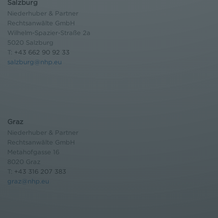
Salzburg
Niederhuber & Partner
Rechtsanwälte GmbH
Wilhelm-Spazier-Straße 2a
5020 Salzburg
T:
+43 662 90 92 33
salzburg@nhp.eu
Graz
Niederhuber & Partner
Rechtsanwälte GmbH
Metahofgasse 16
8020 Graz
T:
+43 316 207 383
graz@nhp.eu