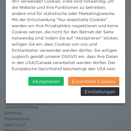
Wir verwenden Cookies. Viele sind notwendig, um
die Website und ihre Funktionen zu betreiben,
andere sind für statistische oder Marketingzwecke.
Mit der Entscheidung "Nur essentielle Cookies"
werden wir Ihre Privatsphäre respektieren und keine
Cookies setzen, die nicht für den Betrieb der Seite
notwendig sind. Indem Sie auf "Akzeptieren" klicken,
willigen Sie ein, dass Cookies von uns und
Drittanbieter verwendet werden dürfen. Sie willigen
zugleich gemäß unserer DSGVO ein, dass Ihre Daten
in den USA/Canada verarbeitet werden dürfen. Der
Europäische Gerichtshof bescheinigt den USA kein
Nachrichten
angemessenes Datenschutzniveau. Es besteht daher
insbesondere das Risiko, dass ihre Daten durch US-
Akzeptieren
Essentielle Cookies
News aktuell
Behörden, zu Kontroll- und zu
Newsletter
Einstellungen
Überwachungszwecken, verarbeitet werden und
3 Minuten Umweltrecht
dagegen keine wirksamen Rechtsbehelfe erhoben
Willkommen Umweltrecht
werden können. Zudem finden Sie am
Umweltrechtsblog
Bildschirmrand ein Cookie-Icon wo Sie jederzeit Ihre
Seminare
Einwilligung widerrufen und Widerspruch ausüben.
Publikationen
Weitere Infomationen finden Sie hier:
Moot Court
Datenschutzerklärung
Stipendium