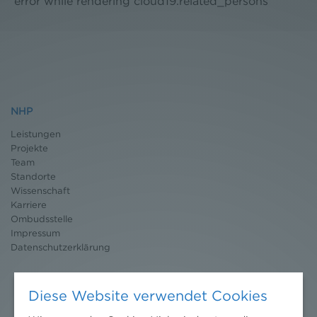
error while rendering cloud19.related_persons
NHP
Leistungen
Projekte
Team
Standorte
Wissenschaft
Karriere
Ombudsstelle
Impressum
Datenschutz
erklärung
Diese Website verwendet Cookies