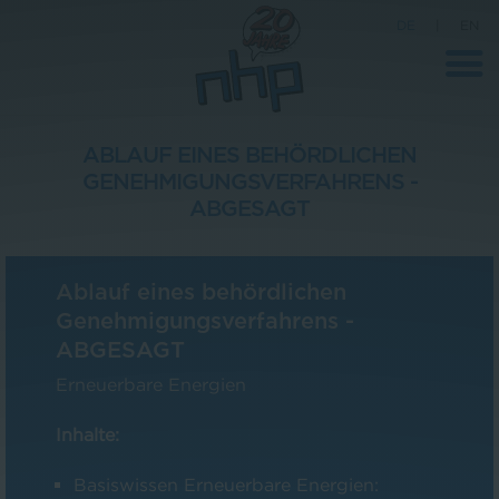
DE
|
EN
ABLAUF EINES BEHÖRDLICHEN
GENEHMIGUNGSVERFAHRENS -
Unternehmen
ABGESAGT
News
Wissenschaft
Ablauf eines behördlichen
Genehmigungsverfahrens -
Karriere
ABGESAGT
Pressebereich
Erneuerbare Energien
Kontakt
Inhalte:
Basiswissen Erneuerbare Energien: