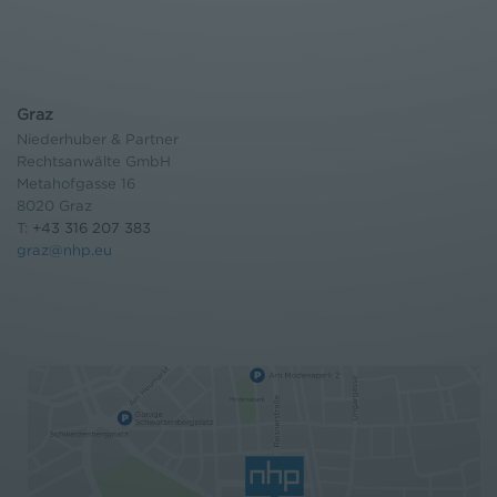
Graz
Niederhuber & Partner
Rechtsanwälte GmbH
Metahofgasse 16
8020 Graz
T:
+43 316 207 383
graz@nhp.eu