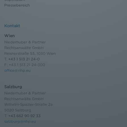
Pressebereich
Kontakt
Wien
Niederhuber & Partner
Rechtsanwälte GmbH
Reisnerstraße 53, 1030 Wien
T:
+43 1 513 21 24-0
F: +43 1 513 21 24-300
office@nhp.eu
Salzburg
Niederhuber & Partner
Rechtsanwälte GmbH
Wilhelm-Spazier-Straße 2a
5020 Salzburg
T:
+43 662 90 92 33
salzburg@nhp.eu