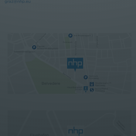
graz@nhp.eu