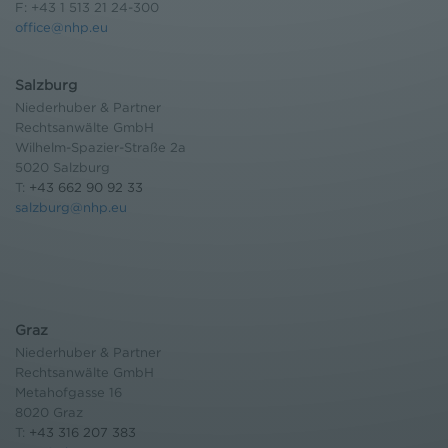
F: +43 1 513 21 24-300
office@nhp.eu
Salzburg
Niederhuber & Partner
Rechtsanwälte GmbH
Wilhelm-Spazier-Straße 2a
5020 Salzburg
T:
+43 662 90 92 33
salzburg@nhp.eu
Graz
Niederhuber & Partner
Rechtsanwälte GmbH
Metahofgasse 16
8020 Graz
T:
+43 316 207 383