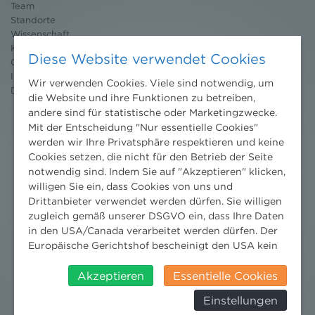
Team
Standorte
Wissenschaft
Karriere
Diese Website verwendet Cookies
Ombudsstelle
Impressum
Wir verwenden Cookies. Viele sind notwendig, um
Datenschutz
erklärung
die Website und ihre Funktionen zu betreiben,
andere sind für statistische oder Marketingzwecke.
Mit der Entscheidung "Nur essentielle Cookies"
werden wir Ihre Privatsphäre respektieren und keine
Cookies setzen, die nicht für den Betrieb der Seite
notwendig sind. Indem Sie auf "Akzeptieren" klicken,
willigen Sie ein, dass Cookies von uns und
Drittanbieter verwendet werden dürfen. Sie willigen
zugleich gemäß unserer DSGVO ein, dass Ihre Daten
in den USA/Canada verarbeitet werden dürfen. Der
Europäische Gerichtshof bescheinigt den USA kein
angemessenes Datenschutzniveau. Es besteht daher
insbesondere das Risiko, dass ihre Daten durch US-
Akzeptieren
Essentielle Cookies
Behörden, zu Kontroll- und zu
Einstellungen
Überwachungszwecken, verarbeitet werden und