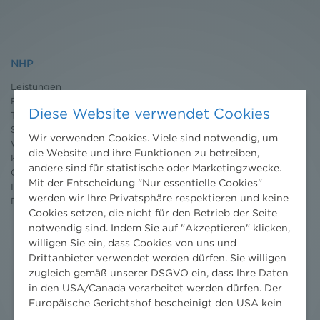
NHP
Leistungen
Projekte
Diese Website verwendet Cookies
Team
Standorte
Wir verwenden Cookies. Viele sind notwendig, um
Wissenschaft
die Website und ihre Funktionen zu betreiben,
Karriere
andere sind für statistische oder Marketingzwecke.
Ombudsstelle
Mit der Entscheidung "Nur essentielle Cookies"
Impressum
werden wir Ihre Privatsphäre respektieren und keine
Datenschutz
erklärung
Cookies setzen, die nicht für den Betrieb der Seite
notwendig sind. Indem Sie auf "Akzeptieren" klicken,
willigen Sie ein, dass Cookies von uns und
Drittanbieter verwendet werden dürfen. Sie willigen
zugleich gemäß unserer DSGVO ein, dass Ihre Daten
in den USA/Canada verarbeitet werden dürfen. Der
Europäische Gerichtshof bescheinigt den USA kein
angemessenes Datenschutzniveau. Es besteht daher