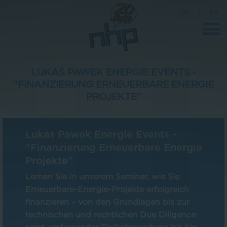
DE
|
EN
LUKAS PAWEK ENERGIE EVENTS -
"FINANZIERUNG ERNEUERBARE ENERGIE
Unternehmen
PROJEKTE"
News
Wissenschaft
Lukas Pawek Energie Events -
"Finanzierung Erneuerbare Energie
Karriere
Projekte"
Pressebereich
Lernen Sie in unserem Seminar, wie Sie
Kontakt
Erneuerbare-Energie-Projekte erfolgreich
finanzieren – von den Grundlagen bis zur
technischen und rechtlichen Due Diligence