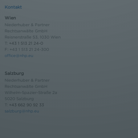
Kontakt
Wien
Niederhuber & Partner
Rechtsanwälte GmbH
Reisnerstraße 53, 1030 Wien
T:
+43 1 513 21 24-0
F: +43 1 513 21 24-300
office@nhp.eu
Salzburg
Niederhuber & Partner
Rechtsanwälte GmbH
Wilhelm-Spazier-Straße 2a
5020 Salzburg
T:
+43 662 90 92 33
salzburg@nhp.eu