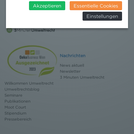
insbesondere das Risiko, dass ihre Daten durch US-
Akzeptieren
Essentielle Cookies
Behörden, zu Kontroll- und zu
Einstellungen
Überwachungszwecken, verarbeitet werden und
dagegen keine wirksamen Rechtsbehelfe erhoben
werden können. Zudem finden Sie am
Bildschirmrand ein Cookie-Icon wo Sie jederzeit Ihre
Einwilligung widerrufen und Widerspruch ausüben.
Weitere Infomationen finden Sie hier:
Datenschutzerklärung
Nachrichten
News aktuell
Newsletter
3 Minuten Umweltrecht
Willkommen Umweltrecht
Umweltrechtsblog
Seminare
Publikationen
Moot Court
Stipendium
Pressebereich