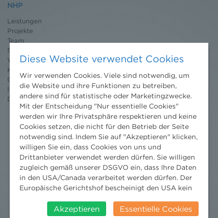
NHP
Leistungen
Projekte
Team
Standorte
Diese Website verwendet Cookies
Wissenschaft
Karriere
Wir verwenden Cookies. Viele sind notwendig, um
Ombudsstelle
die Website und ihre Funktionen zu betreiben,
Impressum
andere sind für statistische oder Marketingzwecke.
Datenschutz
erklärung
Mit der Entscheidung "Nur essentielle Cookies"
werden wir Ihre Privatsphäre respektieren und keine
Cookies setzen, die nicht für den Betrieb der Seite
notwendig sind. Indem Sie auf "Akzeptieren" klicken,
willigen Sie ein, dass Cookies von uns und
Drittanbieter verwendet werden dürfen. Sie willigen
zugleich gemäß unserer DSGVO ein, dass Ihre Daten
in den USA/Canada verarbeitet werden dürfen. Der
Europäische Gerichtshof bescheinigt den USA kein
angemessenes Datenschutzniveau. Es besteht daher
insbesondere das Risiko, dass ihre Daten durch US-
Akzeptieren
Essentielle Cookies