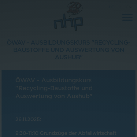
DE
|
EN
ÖWAV - AUSBILDUNGSKURS "RECYCLING-
BAUSTOFFE UND AUSWERTUNG VON
Unternehmen
AUSHUB"
News
Wissenschaft
ÖWAV - Ausbildungskurs
"Recycling-Baustoffe und
Karriere
Auswertung von Aushub"
Pressebereich
Kontakt
26.11.2025:
9:30-11:10 Grundzüge der Abfallwirtschaft