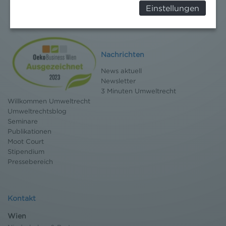
Behörden, zu Kontroll- und zu
Einstellungen
Überwachungszwecken, verarbeitet werden und
dagegen keine wirksamen Rechtsbehelfe erhoben
werden können. Zudem finden Sie am
Bildschirmrand ein Cookie-Icon wo Sie jederzeit Ihre
Einwilligung widerrufen und Widerspruch ausüben.
Nachrichten
Weitere Infomationen finden Sie hier:
News aktuell
Datenschutzerklärung
Newsletter
3 Minuten Umweltrecht
Willkommen Umweltrecht
Umweltrechtsblog
Seminare
Publikationen
Moot Court
Stipendium
Pressebereich
Kontakt
Wien