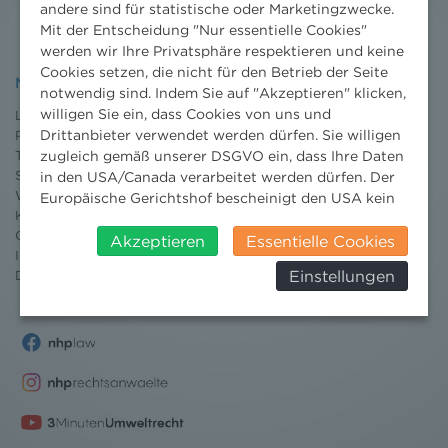
andere sind für statistische oder Marketingzwecke.
Mit der Entscheidung "Nur essentielle Cookies"
werden wir Ihre Privatsphäre respektieren und keine
Cookies setzen, die nicht für den Betrieb der Seite
NHP
notwendig sind. Indem Sie auf "Akzeptieren" klicken,
willigen Sie ein, dass Cookies von uns und
Leistungen
Drittanbieter verwendet werden dürfen. Sie willigen
Projekte
Team
zugleich gemäß unserer DSGVO ein, dass Ihre Daten
Standorte
in den USA/Canada verarbeitet werden dürfen. Der
Wissenschaft
Europäische Gerichtshof bescheinigt den USA kein
Karriere
angemessenes Datenschutzniveau. Es besteht daher
Ombudsstelle
insbesondere das Risiko, dass ihre Daten durch US-
Akzeptieren
Essentielle Cookies
Impressum
Behörden, zu Kontroll- und zu
Einstellungen
Datenschutz
erklärung
Überwachungszwecken, verarbeitet werden und
dagegen keine wirksamen Rechtsbehelfe erhoben
werden können. Zudem finden Sie am
Bildschirmrand ein Cookie-Icon wo Sie jederzeit Ihre
Einwilligung widerrufen und Widerspruch ausüben.
Weitere Infomationen finden Sie hier:
Datenschutzerklärung