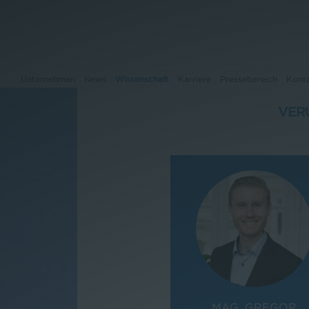
Unternehmen
News
Wissenschaft
Karriere
Pressebereich
Kont
VER
Unternehmen
News
Wissenschaft
Karriere
Pressebereich
Kontakt
MAG. GREGOR