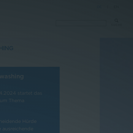
DE
|
EN
SUCHE
HING
nwashing
4.2024 startet das
 zum Thema
cheidende Hürde
 ausreichende