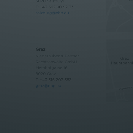
5020 Salzburg
T:
+43 662 90 92 33
salzburg@nhp.eu
Graz
Niederhuber & Partner
Rechtsanwälte GmbH
Metahofgasse 16
8020 Graz
T:
+43 316 207 383
graz@nhp.eu