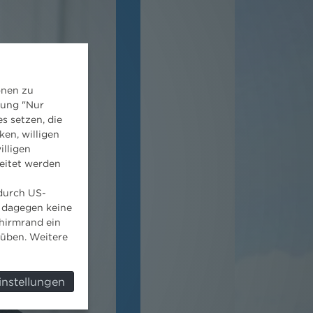
onen zu
dung "Nur
s setzen, die
ken, willigen
illigen
eitet werden
 durch US-
 dagegen keine
hirmrand ein
süben. Weitere
instellungen