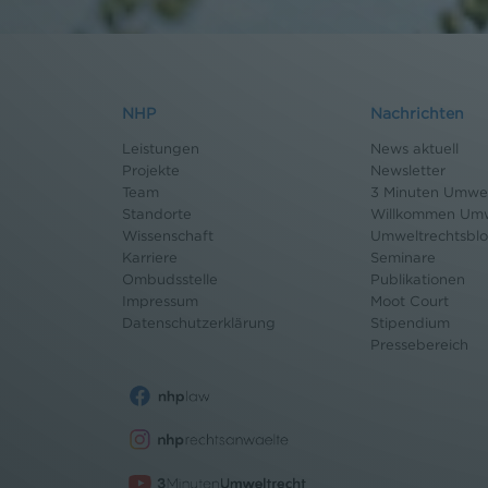
NHP
Nachrichten
Leistungen
News aktuell
Projekte
Newsletter
Team
3 Minuten Umwel
Standorte
Willkommen Umw
Wissenschaft
Umweltrechtsbl
Karriere
Seminare
Ombudsstelle
Publikationen
Impressum
Moot Court
Datenschutz
erklärung
Stipendium
Pressebereich