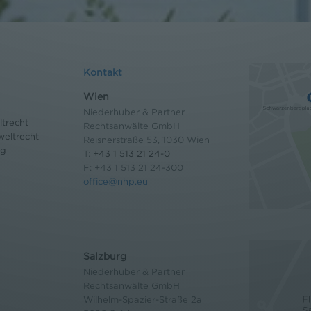
Kontakt
Wien
Niederhuber & Partner
trecht
Rechtsanwälte GmbH
eltrecht
Reisnerstraße 53, 1030 Wien
og
T:
+43 1 513 21 24-0
F: +43 1 513 21 24-300
office@nhp.eu
Salzburg
Niederhuber & Partner
Rechtsanwälte GmbH
Wilhelm-Spazier-Straße 2a