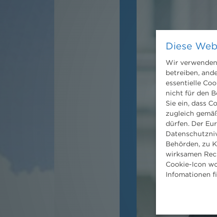
Diese Web
Wir verwenden 
betreiben, and
essentielle Coo
nicht für den B
Sie ein, dass C
zugleich gemäß
dürfen. Der Eu
Datenschutzniv
Behörden, zu K
wirksamen Rech
Cookie-Icon wo
Infomationen f