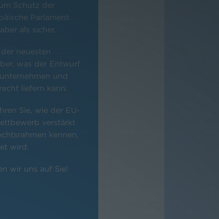
zum Schutz der
päische Parlament
ber als sicher.
 der neuesten
ber, was der Entwurf
ubunternehmen und
cht liefern kann.
hren Sie, wie der EU-
ettbewerb verstärkt
Rechtsrahmen kennen,
t wird.
n wir uns auf Sie!