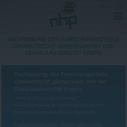
DE
|
EN
FACHTAGUNG DER FORSCHUNGSSTELLE
UMWELTRECHT GEMEINSAM MIT DER
Unternehmen
DONAUUNIVERSITÄT KREMS
News
Wissenschaft
Fachtagung der Forschungsstelle
Umweltrecht gemeinsam mit der
Karriere
Donauuniversität Krems
Pressebereich
„Geht´s ein bisserl schneller?“
Kontakt
Beschleunigung im Verfahrensrecht und
Konsequenzen aus BVwG Heumarkt
Podiumsdiskussion: Warum geht nichts