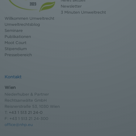
News aktuell
Bildschirmrand ein Cookie-Icon wo Sie jederzeit Ihre
Newsletter
Einwilligung widerrufen und Widerspruch ausüben.
3 Minuten Umweltrecht
Weitere Infomationen finden Sie hier:
Willkommen Umweltrecht
Datenschutzerklärung
Umweltrechtsblog
Seminare
Publikationen
Moot Court
Stipendium
Pressebereich
Kontakt
Wien
Niederhuber & Partner
Rechtsanwälte GmbH
Reisnerstraße 53, 1030 Wien
T:
+43 1 513 21 24-0
F: +43 1 513 21 24-300
office@nhp.eu