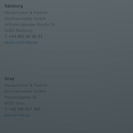
Salzburg
Niederhuber & Partner
Rechtsanwälte GmbH
Wilhelm-Spazier-Straße 2a
5020 Salzburg
T:
+43 662 90 92 33
salzburg@nhp.eu
Graz
Niederhuber & Partner
Rechtsanwälte GmbH
Metahofgasse 16
8020 Graz
T:
+43 316 207 383
graz@nhp.eu