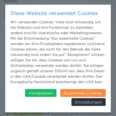
Karriere
Ombudsstelle
Impressum
Diese Website verwendet Cookies
Datenschutz
erklärung
Wir verwenden Cookies. Viele sind notwendig, um
die Website und ihre Funktionen zu betreiben,
andere sind für statistische oder Marketingzwecke.
Mit der Entscheidung "Nur essentielle Cookies"
werden wir Ihre Privatsphäre respektieren und keine
Cookies setzen, die nicht für den Betrieb der Seite
notwendig sind. Indem Sie auf "Akzeptieren" klicken,
willigen Sie ein, dass Cookies von uns und
Drittanbieter verwendet werden dürfen. Sie willigen
zugleich gemäß unserer DSGVO ein, dass Ihre Daten
in den USA/Canada verarbeitet werden dürfen. Der
Europäische Gerichtshof bescheinigt den USA kein
angemessenes Datenschutzniveau. Es besteht daher
insbesondere das Risiko, dass ihre Daten durch US-
Akzeptieren
Essentielle Cookies
Behörden, zu Kontroll- und zu
Einstellungen
Überwachungszwecken, verarbeitet werden und
Nachrichten
dagegen keine wirksamen Rechtsbehelfe erhoben
werden können. Zudem finden Sie am