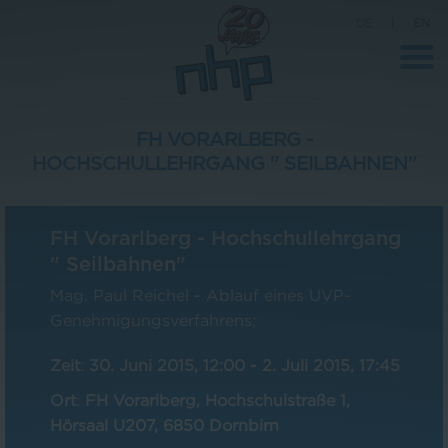
DE
|
EN
FH VORARLBERG -
HOCHSCHULLEHRGANG " SEILBAHNEN"
Unternehmen
News
FH Vorarlberg - Hochschullehrgang
Wissenschaft
" Seilbahnen"
Karriere
Mag. Paul Reichel - Ablauf eines UVP-
Genehmigungsverfahrens;
Pressebereich
Zeit
:
30. Juni 2015, 12:00
-
2. Juli 2015, 17:45
Kontakt
Ort
:
FH Vorarlberg, Hochschulstraße 1,
Hörsaal U207, 6850 Dornbirn