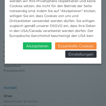
werden wir Ihre Privatsphäre respektieren und keine
Cookies setzen, die nicht für den Betrieb der Seite
notwendig sind. Indem Sie auf "Akzeptieren" klicken,
willigen Sie ein, dass Cookies von uns und
Nachrichten
Drittanbieter verwendet werden dürfen. Sie willigen
zugleich gemäß unserer DSGVO ein, dass Ihre Daten
News aktuell
in den USA/Canada verarbeitet werden dürfen. Der
Newsletter
Europäische Gerichtshof bescheinigt den USA kein
3 Minuten Umweltrecht
angemessenes Datenschutzniveau. Es besteht daher
Willkommen Umweltrecht
insbesondere das Risiko, dass ihre Daten durch US-
Akzeptieren
Essentielle Cookies
Umweltrechtsblog
Behörden, zu Kontroll- und zu
Seminare
Einstellungen
Überwachungszwecken, verarbeitet werden und
Publikationen
dagegen keine wirksamen Rechtsbehelfe erhoben
Moot Court
werden können. Zudem finden Sie am
Stipendium
Bildschirmrand ein Cookie-Icon wo Sie jederzeit Ihre
Pressebereich
Einwilligung widerrufen und Widerspruch ausüben.
Weitere Infomationen finden Sie hier:
Datenschutzerklärung
Kontakt
Wien
Niederhuber & Partner