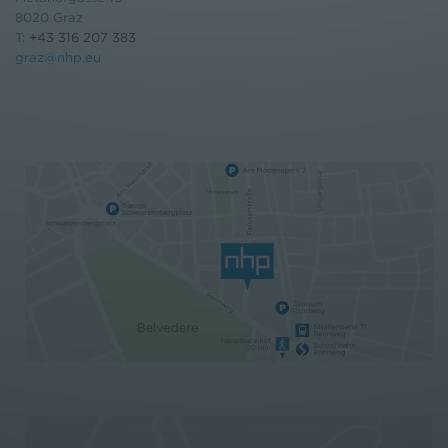
8020 Graz
T:
+43 316 207 383
graz@nhp.eu