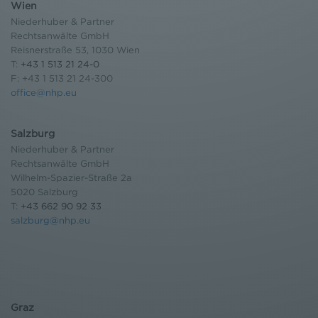
Wien
Niederhuber & Partner
Rechtsanwälte GmbH
Reisnerstraße 53, 1030 Wien
T:
+43 1 513 21 24-0
F: +43 1 513 21 24-300
office@nhp.eu
Salzburg
Niederhuber & Partner
Rechtsanwälte GmbH
Wilhelm-Spazier-Straße 2a
5020 Salzburg
T:
+43 662 90 92 33
salzburg@nhp.eu
Graz