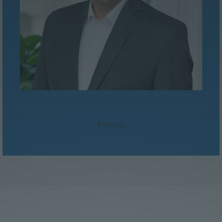
Dr. Peter Sander, LL.M./MBA
Partner