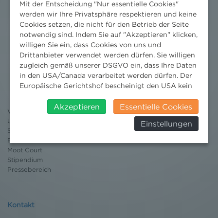
Mit der Entscheidung "Nur essentielle Cookies"
werden wir Ihre Privatsphäre respektieren und keine
Cookies setzen, die nicht für den Betrieb der Seite
notwendig sind. Indem Sie auf "Akzeptieren" klicken,
willigen Sie ein, dass Cookies von uns und
Drittanbieter verwendet werden dürfen. Sie willigen
zugleich gemäß unserer DSGVO ein, dass Ihre Daten
Nachrichten
in den USA/Canada verarbeitet werden dürfen. Der
News aktuell
Europäische Gerichtshof bescheinigt den USA kein
Newsletter
angemessenes Datenschutzniveau. Es besteht daher
3 Minuten Umweltrecht
insbesondere das Risiko, dass ihre Daten durch US-
Akzeptieren
Essentielle Cookies
Willkommen Umweltrecht
Behörden, zu Kontroll- und zu
Umweltrechtsblog
Einstellungen
Überwachungszwecken, verarbeitet werden und
Seminare
dagegen keine wirksamen Rechtsbehelfe erhoben
Publikationen
werden können. Zudem finden Sie am
Moot Court
Bildschirmrand ein Cookie-Icon wo Sie jederzeit Ihre
Stipendium
Einwilligung widerrufen und Widerspruch ausüben.
Pressebereich
Weitere Infomationen finden Sie hier:
Datenschutzerklärung
Kontakt