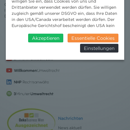
willigen Sie ein, dass Cookies von uns und
Ombudsstelle
Drittanbieter verwendet werden dürfen. Sie willigen
Impressum
zugleich gemäß unserer DSGVO ein, dass Ihre Daten
Datenschutz
erklärung
in den USA/Canada verarbeitet werden dürfen. Der
Europäische Gerichtshof bescheinigt den USA kein
angemessenes Datenschutzniveau. Es besteht daher
insbesondere das Risiko, dass ihre Daten durch US-
Akzeptieren
Essentielle Cookies
Behörden, zu Kontroll- und zu
Einstellungen
Überwachungszwecken, verarbeitet werden und
dagegen keine wirksamen Rechtsbehelfe erhoben
werden können. Zudem finden Sie am
Bildschirmrand ein Cookie-Icon wo Sie jederzeit Ihre
Einwilligung widerrufen und Widerspruch ausüben.
Weitere Infomationen finden Sie hier:
Datenschutzerklärung
Nachrichten
News aktuell