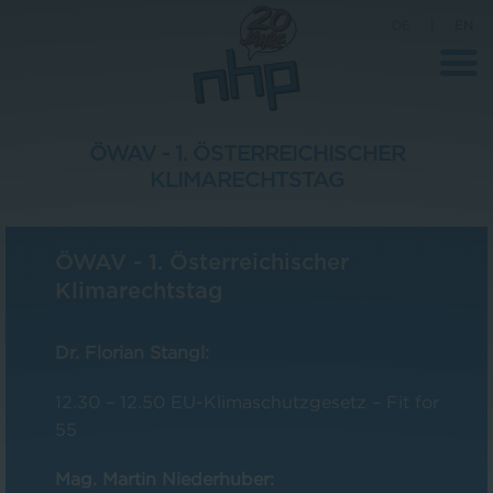
DE
|
EN
ÖWAV - 1. ÖSTERREICHISCHER
KLIMARECHTSTAG
Unternehmen
News
ÖWAV - 1. Österreichischer
Wissenschaft
Klimarechtstag
Karriere
Dr. Florian Stangl:
Pressebereich
12.30 – 12.50 EU-Klimaschutzgesetz – Fit for
Kontakt
55
Mag. Martin Niederhuber: