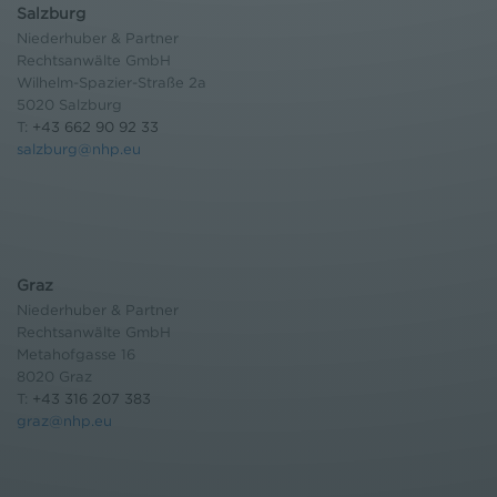
Salzburg
Niederhuber & Partner
Rechtsanwälte GmbH
Wilhelm-Spazier-Straße 2a
5020 Salzburg
T:
+43 662 90 92 33
salzburg@nhp.eu
Graz
Niederhuber & Partner
Rechtsanwälte GmbH
Metahofgasse 16
8020 Graz
T:
+43 316 207 383
graz@nhp.eu