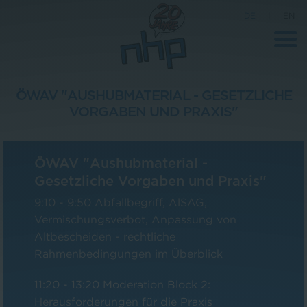
DE
|
EN
ÖWAV "AUSHUBMATERIAL - GESETZLICHE
VORGABEN UND PRAXIS"
Unternehmen
News
ÖWAV "Aushubmaterial -
Wissenschaft
Gesetzliche Vorgaben und Praxis"
Karriere
9:10 - 9:50 Abfallbegriff, AlSAG,
Vermischungsverbot, Anpassung von
Pressebereich
Altbescheiden - rechtliche
Kontakt
Rahmenbedingungen im Überblick
11:20 - 13:20 Moderation Block 2:
Herausforderungen für die Praxis