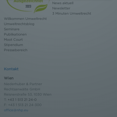
News aktuell
Bildschirmrand ein Cookie-Icon wo Sie jederzeit Ihre
Newsletter
Einwilligung widerrufen und Widerspruch ausüben.
3 Minuten Umweltrecht
Weitere Infomationen finden Sie hier:
Willkommen Umweltrecht
Datenschutzerklärung
Umweltrechtsblog
Seminare
Publikationen
Moot Court
Stipendium
Pressebereich
Kontakt
Wien
Niederhuber & Partner
Rechtsanwälte GmbH
Reisnerstraße 53, 1030 Wien
T:
+43 1 513 21 24-0
F: +43 1 513 21 24-300
office@nhp.eu