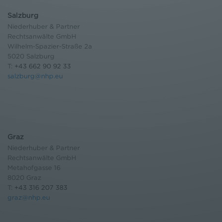
Salzburg
Niederhuber & Partner
Rechtsanwälte GmbH
Wilhelm-Spazier-Straße 2a
5020 Salzburg
T:
+43 662 90 92 33
salzburg@nhp.eu
Graz
Niederhuber & Partner
Rechtsanwälte GmbH
Metahofgasse 16
8020 Graz
T:
+43 316 207 383
graz@nhp.eu