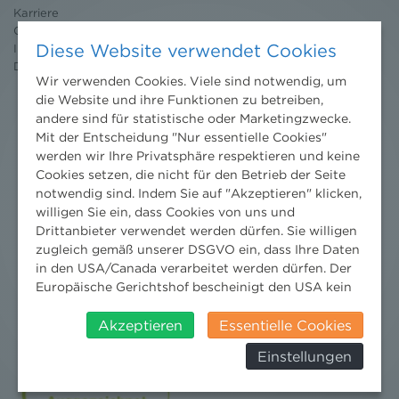
Karriere
Ombudsstelle
Diese Website verwendet Cookies
Impressum
Datenschutz
erklärung
Wir verwenden Cookies. Viele sind notwendig, um
die Website und ihre Funktionen zu betreiben,
andere sind für statistische oder Marketingzwecke.
Mit der Entscheidung "Nur essentielle Cookies"
werden wir Ihre Privatsphäre respektieren und keine
Cookies setzen, die nicht für den Betrieb der Seite
notwendig sind. Indem Sie auf "Akzeptieren" klicken,
willigen Sie ein, dass Cookies von uns und
Drittanbieter verwendet werden dürfen. Sie willigen
zugleich gemäß unserer DSGVO ein, dass Ihre Daten
in den USA/Canada verarbeitet werden dürfen. Der
Europäische Gerichtshof bescheinigt den USA kein
angemessenes Datenschutzniveau. Es besteht daher
insbesondere das Risiko, dass ihre Daten durch US-
Akzeptieren
Essentielle Cookies
Behörden, zu Kontroll- und zu
Einstellungen
Überwachungszwecken, verarbeitet werden und
dagegen keine wirksamen Rechtsbehelfe erhoben
Nachrichten
werden können. Zudem finden Sie am