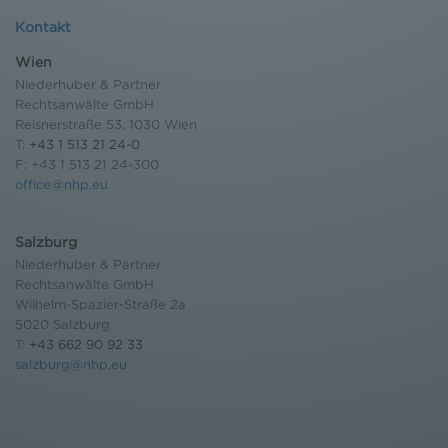
Kontakt
Wien
Niederhuber & Partner
Rechtsanwälte GmbH
Reisnerstraße 53, 1030 Wien
T:
+43 1 513 21 24-0
F: +43 1 513 21 24-300
office@nhp.eu
Salzburg
Niederhuber & Partner
Rechtsanwälte GmbH
Wilhelm-Spazier-Straße 2a
5020 Salzburg
T:
+43 662 90 92 33
salzburg@nhp.eu