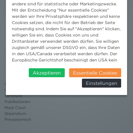
andere sind für statistische oder Marketingzwecke.
Mit der Entscheidung "Nur essentielle Cookies"
werden wir Ihre Privatsphäre respektieren und keine
Cookies setzen, die nicht für den Betrieb der Seite
notwendig sind. Indem Sie auf "Akzeptieren" klicken,
willigen Sie ein, dass Cookies von uns und
Drittanbieter verwendet werden dürfen. Sie willigen
zugleich gemäß unserer DSGVO ein, dass Ihre Daten
in den USA/Canada verarbeitet werden dürfen. Der
Nachrichten
Europäische Gerichtshof bescheinigt den USA kein
angemessenes Datenschutzniveau. Es besteht daher
News aktuell
Newsletter
insbesondere das Risiko, dass ihre Daten durch US-
Akzeptieren
Essentielle Cookies
3 Minuten Umweltrecht
Behörden, zu Kontroll- und zu
Einstellungen
Willkommen Umweltrecht
Überwachungszwecken, verarbeitet werden und
Umweltrechtsblog
dagegen keine wirksamen Rechtsbehelfe erhoben
Seminare
werden können. Zudem finden Sie am
Publikationen
Bildschirmrand ein Cookie-Icon wo Sie jederzeit Ihre
Moot Court
Einwilligung widerrufen und Widerspruch ausüben.
Stipendium
Weitere Infomationen finden Sie hier:
Pressebereich
Datenschutzerklärung