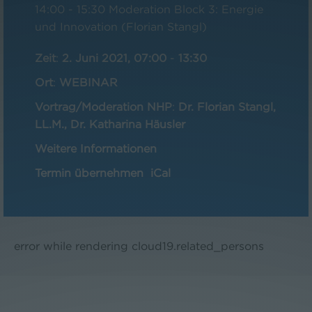
14:00 - 15:30 Moderation Block 3: Energie
und Innovation (Florian Stangl)
Zeit
:
2. Juni 2021, 07:00
-
13:30
Ort
:
WEBINAR
Vortrag/Moderation NHP
:
Dr. Florian Stangl,
LL.M., Dr. Katharina Häusler
Weitere Informationen
Termin übernehmen
iCal
error while rendering cloud19.related_persons