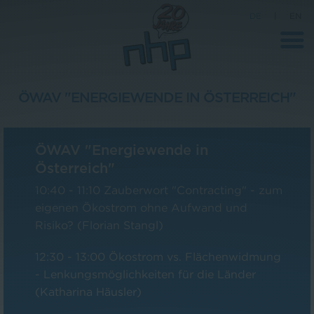
DE
|
EN
ÖWAV "ENERGIEWENDE IN ÖSTERREICH"
Unternehmen
ÖWAV "Energiewende in
News
Österreich"
Wissenschaft
10:40 - 11:10 Zauberwort "Contracting" - zum
Karriere
eigenen Ökostrom ohne Aufwand und
Risiko? (Florian Stangl)
Pressebereich
12:30 - 13:00 Ökostrom vs. Flächenwidmung
Kontakt
- Lenkungsmöglichkeiten für die Länder
(Katharina Häusler)