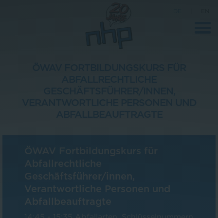
DE
|
EN
ÖWAV FORTBILDUNGSKURS FÜR
ABFALLRECHTLICHE
Unternehmen
GESCHÄFTSFÜHRER/INNEN,
VERANTWORTLICHE PERSONEN UND
News
ABFALLBEAUFTRAGTE
Wissenschaft
Karriere
ÖWAV Fortbildungskurs für
Pressebereich
Abfallrechtliche
Geschäftsführer/innen,
Kontakt
Verantwortliche Personen und
Abfallbeauftragte
14:45 - 15:35 Abfallarten, Schlüsselnummern,