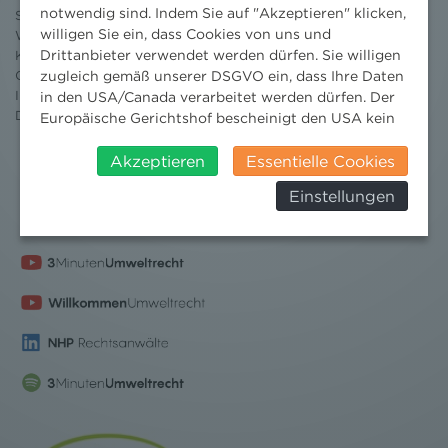
notwendig sind. Indem Sie auf "Akzeptieren" klicken,
Standorte
willigen Sie ein, dass Cookies von uns und
Wissenschaft
Drittanbieter verwendet werden dürfen. Sie willigen
Karriere
Ombudsstelle
zugleich gemäß unserer DSGVO ein, dass Ihre Daten
Impressum
in den USA/Canada verarbeitet werden dürfen. Der
Datenschutz
erklärung
Europäische Gerichtshof bescheinigt den USA kein
angemessenes Datenschutzniveau. Es besteht daher
insbesondere das Risiko, dass ihre Daten durch US-
Akzeptieren
Essentielle Cookies
Behörden, zu Kontroll- und zu
Einstellungen
Überwachungszwecken, verarbeitet werden und
dagegen keine wirksamen Rechtsbehelfe erhoben
werden können. Zudem finden Sie am
Bildschirmrand ein Cookie-Icon wo Sie jederzeit Ihre
Einwilligung widerrufen und Widerspruch ausüben.
Weitere Infomationen finden Sie hier:
Datenschutzerklärung