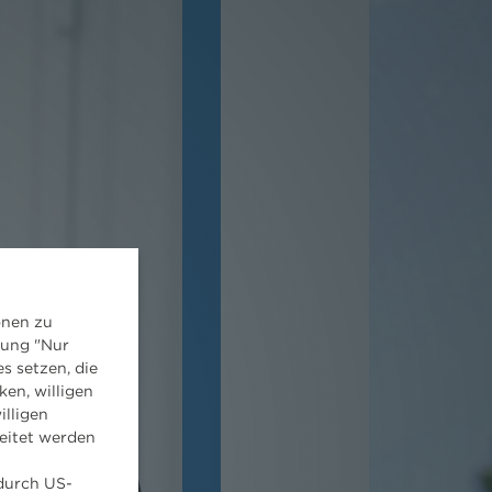
onen zu
dung "Nur
s setzen, die
ken, willigen
illigen
eitet werden
 durch US-