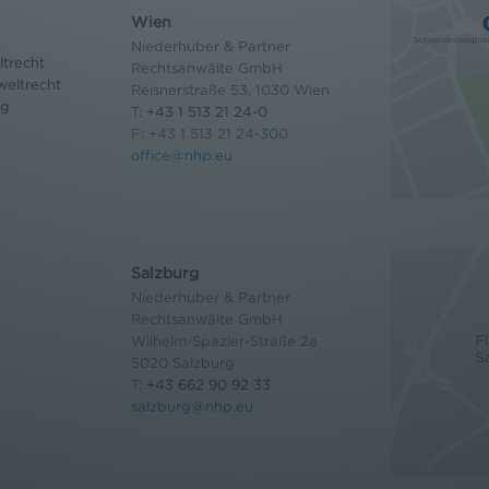
Wien
Niederhuber & Partner
trecht
Rechtsanwälte GmbH
eltrecht
Reisnerstraße 53, 1030 Wien
og
T:
+43 1 513 21 24-0
F: +43 1 513 21 24-300
office@nhp.eu
Salzburg
Niederhuber & Partner
Rechtsanwälte GmbH
Wilhelm-Spazier-Straße 2a
5020 Salzburg
T:
+43 662 90 92 33
salzburg@nhp.eu