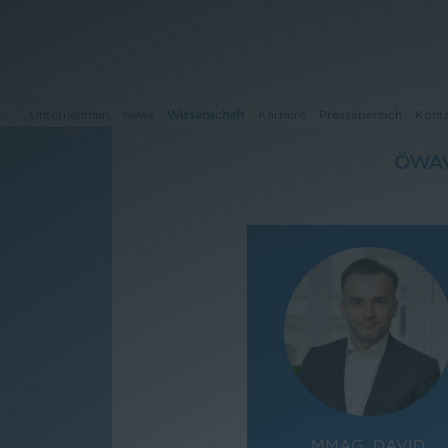
Unternehmen
News
Wissenschaft
Karriere
Pressebereich
Kont
ÖWAV
Unternehmen
News
Wissenschaft
Karriere
Pressebereich
Kontakt
MMAG. DAVID