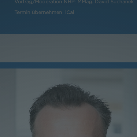
Vortrag/Moderation NHP
:
MMag. David Suchanek
Termin übernehmen
iCal