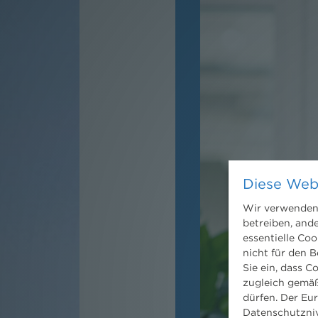
Diese Web
Wir verwenden 
betreiben, and
essentielle Coo
nicht für den B
Sie ein, dass C
zugleich gemäß
dürfen. Der Eu
Datenschutzniv