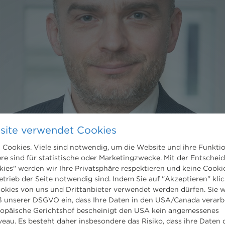
site verwendet Cookies
Cookies. Viele sind notwendig, um die Website und ihre Funkti
ere sind für statistische oder Marketingzwecke. Mit der Entschei
kies" werden wir Ihre Privatsphäre respektieren und keine Cookie
etrieb der Seite notwendig sind. Indem Sie auf "Akzeptieren" klic
ookies von uns und Drittanbieter verwendet werden dürfen. Sie w
 unserer DSGVO ein, dass Ihre Daten in den USA/Canada verarb
ropäische Gerichtshof bescheinigt den USA kein angemessenes
eau. Es besteht daher insbesondere das Risiko, dass ihre Daten