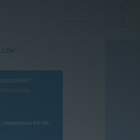
DE
|
EN
SUCHE
LLEN"
austellen"
llrechtliche
 Ungargasse 64-66,