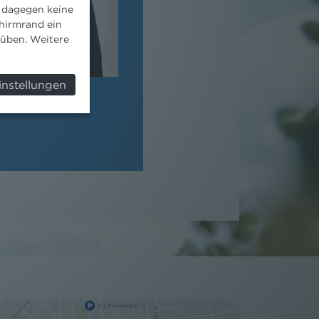
 dagegen keine
hirmrand ein
süben. Weitere
instellungen