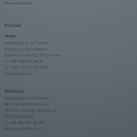
Pressebereich
Kontakt
Wien
Niederhuber & Partner
Rechtsanwälte GmbH
Reisnerstraße 53, 1030 Wien
T:
+43 1 513 21 24-0
F: +43 1 513 21 24-300
office@nhp.eu
Salzburg
Niederhuber & Partner
Rechtsanwälte GmbH
Wilhelm-Spazier-Straße 2a
5020 Salzburg
T:
+43 662 90 92 33
salzburg@nhp.eu