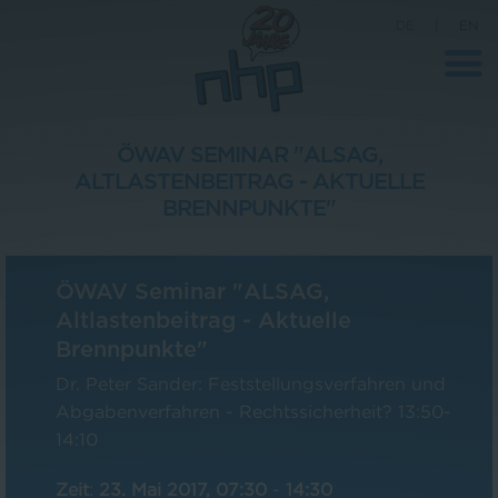
DE
|
EN
ÖWAV SEMINAR "ALSAG,
ALTLASTENBEITRAG - AKTUELLE
Unternehmen
BRENNPUNKTE"
News
Wissenschaft
ÖWAV Seminar "ALSAG,
Altlastenbeitrag - Aktuelle
Karriere
Brennpunkte"
Pressebereich
Dr. Peter Sander: Feststellungsverfahren und
Kontakt
Abgabenverfahren - Rechtssicherheit? 13:50-
14:10
Zeit
:
23. Mai 2017, 07:30
-
14:30