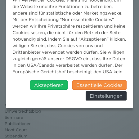
die Website und ihre Funktionen zu betreiben,
andere sind für statistische oder Marketingzwecke.
Mit der Entscheidung "Nur essentielle Cookies"
werden wir Ihre Privatsphäre respektieren und keine
Cookies setzen, die nicht für den Betrieb der Seite
notwendig sind. Indem Sie auf "Akzeptieren" klicken,
willigen Sie ein, dass Cookies von uns und
Drittanbieter verwendet werden dürfen. Sie willigen
zugleich gemäß unserer DSGVO ein, dass Ihre Daten
in den USA/Canada verarbeitet werden dürfen. Der
Europäische Gerichtshof bescheinigt den USA kein
Nachrichten
angemessenes Datenschutzniveau. Es besteht daher
insbesondere das Risiko, dass ihre Daten durch US-
Akzeptieren
Essentielle Cookies
News aktuell
Behörden, zu Kontroll- und zu
Newsletter
Einstellungen
Überwachungszwecken, verarbeitet werden und
3 Minuten Umweltrecht
dagegen keine wirksamen Rechtsbehelfe erhoben
Willkommen Umweltrecht
werden können. Zudem finden Sie am
Umweltrechtsblog
Bildschirmrand ein Cookie-Icon wo Sie jederzeit Ihre
Seminare
Publikationen
Einwilligung widerrufen und Widerspruch ausüben.
Moot Court
Weitere Infomationen finden Sie hier:
Stipendium
Datenschutzerklärung