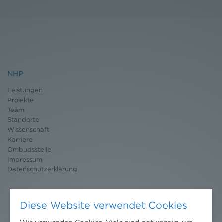
NHP
Leistungen
Projekte
Team
Standorte
Wissenschaft
Karriere
Ombudsstelle
Impressum
Datenschutz
erklärung
Diese Website verwendet Cookies
Wir verwenden Cookies. Viele sind notwendig, um