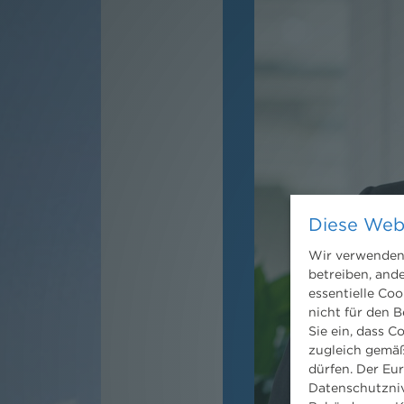
Diese Web
Wir verwenden 
betreiben, and
essentielle Coo
nicht für den B
Sie ein, dass C
zugleich gemäß
dürfen. Der Eu
Datenschutzniv