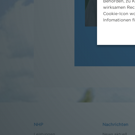
Behörden, zu K
wirksamen Rech
Cookie-Icon wo
Infomationen f
NHP
Nachrichten
Leistungen
News aktuell