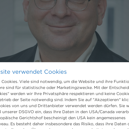
site verwendet Cookies
Cookies. Viele sind notwendig, um die Website und ihre Funkti
ere sind für statistische oder Marketingzwecke. Mit der Entschei
kies" werden wir Ihre Privatsphäre respektieren und keine Cookie
etrieb der Seite notwendig sind. Indem Sie auf "Akzeptieren" klic
ookies von uns und Drittanbieter verwendet werden dürfen. Sie w
 unserer DSGVO ein, dass Ihre Daten in den USA/Canada verarb
ropäische Gerichtshof bescheinigt den USA kein angemessenes
eau. Es besteht daher insbesondere das Risiko, dass ihre Daten