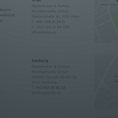
Niederhuber & Partner
trecht
Rechtsanwälte GmbH
eltrecht
Reisnerstraße 53, 1030 Wien
og
T:
+43 1 513 21 24-0
F: +43 1 513 21 24-300
office@nhp.eu
Salzburg
Niederhuber & Partner
Rechtsanwälte GmbH
Wilhelm-Spazier-Straße 2a
5020 Salzburg
T:
+43 662 90 92 33
salzburg@nhp.eu