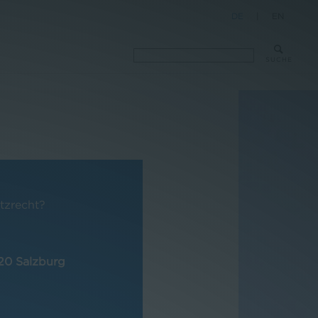
DE
|
EN
SUCHE
tzrecht?
020 Salzburg