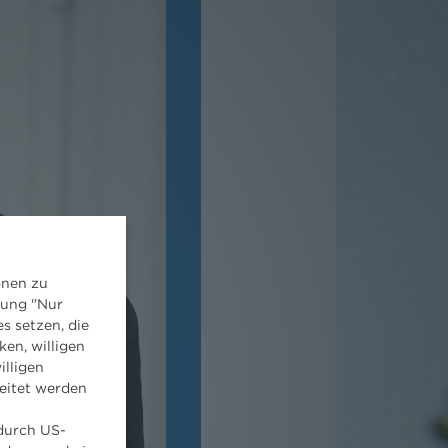
onen zu
dung "Nur
s setzen, die
ken, willigen
illigen
eitet werden
 durch US-