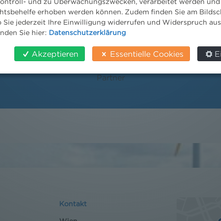
ontroll- und zu Überwachungszwecken, verarbeitet werden und
tsbehelfe erhoben werden können. Zudem finden Sie am Bildsc
 Sie jederzeit Ihre Einwilligung widerrufen und Widerspruch au
inden Sie hier:
Datenschutzerklärung
Akzeptieren
Essentielle Cookies
E
Mag. Paul Reichel
Partner
Kontakt
Wien