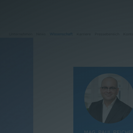
Unternehmen
News
Wissenschaft
Karriere
Pressebereich
Kont
Unternehmen
News
Wissenschaft
Karriere
Pressebereich
Kontakt
MAG. PAUL REICHE