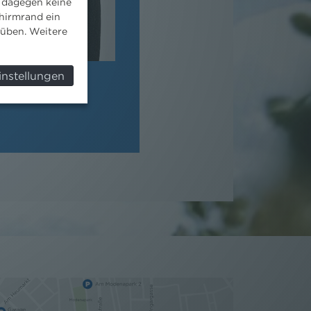
 dagegen keine
hirmrand ein
süben. Weitere
instellungen