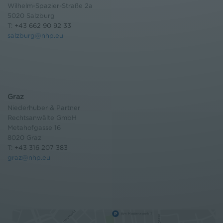
Wilhelm-Spazier-Straße 2a
5020 Salzburg
T:
+43 662 90 92 33
salzburg@nhp.eu
Graz
Niederhuber & Partner
Rechtsanwälte GmbH
Metahofgasse 16
8020 Graz
T:
+43 316 207 383
graz@nhp.eu