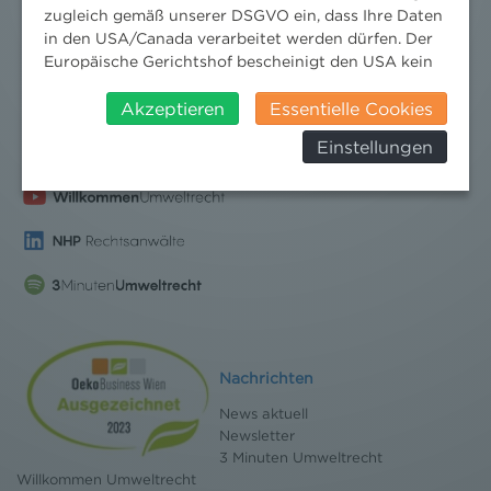
zugleich gemäß unserer DSGVO ein, dass Ihre Daten
in den USA/Canada verarbeitet werden dürfen. Der
Europäische Gerichtshof bescheinigt den USA kein
angemessenes Datenschutzniveau. Es besteht daher
insbesondere das Risiko, dass ihre Daten durch US-
Akzeptieren
Essentielle Cookies
Behörden, zu Kontroll- und zu
Einstellungen
Überwachungszwecken, verarbeitet werden und
dagegen keine wirksamen Rechtsbehelfe erhoben
werden können. Zudem finden Sie am
Bildschirmrand ein Cookie-Icon wo Sie jederzeit Ihre
Einwilligung widerrufen und Widerspruch ausüben.
Weitere Infomationen finden Sie hier:
Datenschutzerklärung
Nachrichten
News aktuell
Newsletter
3 Minuten Umweltrecht
Willkommen Umweltrecht