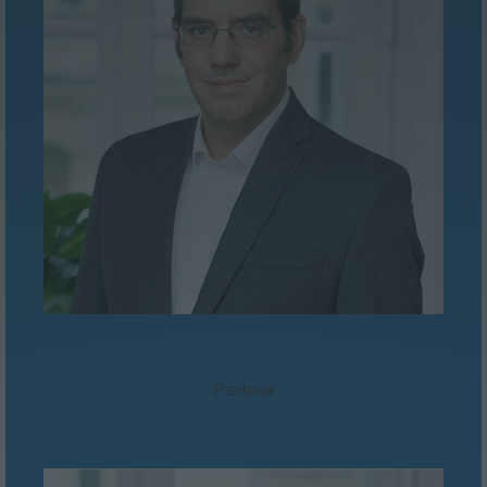
Dr. Peter Sander, LL.M./MBA
Partner