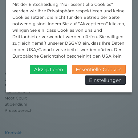
Mit der Entscheidung "Nur essentielle Cookies"
werden wir Ihre Privatsphäre respektieren und keine
Cookies setzen, die nicht für den Betrieb der Seite
notwendig sind. Indem Sie auf "Akzeptieren" klicken,
willigen Sie ein, dass Cookies von uns und
Drittanbieter verwendet werden dürfen. Sie willigen
zugleich gemäß unserer DSGVO ein, dass Ihre Daten
Nachrichten
in den USA/Canada verarbeitet werden dürfen. Der
News aktuell
Europäische Gerichtshof bescheinigt den USA kein
Newsletter
angemessenes Datenschutzniveau. Es besteht daher
3 Minuten Umweltrecht
insbesondere das Risiko, dass ihre Daten durch US-
Akzeptieren
Essentielle Cookies
Willkommen Umweltrecht
Behörden, zu Kontroll- und zu
Einstellungen
Umweltrechtsblog
Überwachungszwecken, verarbeitet werden und
Seminare
dagegen keine wirksamen Rechtsbehelfe erhoben
Publikationen
werden können. Zudem finden Sie am
Moot Court
Bildschirmrand ein Cookie-Icon wo Sie jederzeit Ihre
Stipendium
Einwilligung widerrufen und Widerspruch ausüben.
Pressebereich
Weitere Infomationen finden Sie hier:
Datenschutzerklärung
Kontakt