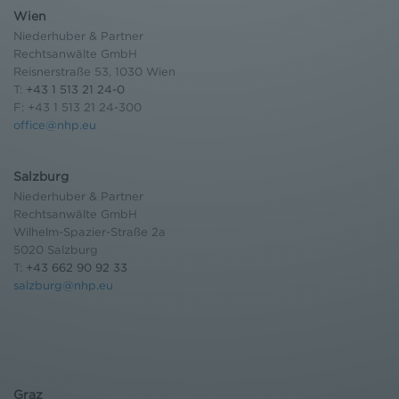
Wien
Niederhuber & Partner
Rechtsanwälte GmbH
Reisnerstraße 53, 1030 Wien
T:
+43 1 513 21 24-0
F: +43 1 513 21 24-300
office@nhp.eu
Salzburg
Niederhuber & Partner
Rechtsanwälte GmbH
Wilhelm-Spazier-Straße 2a
5020 Salzburg
T:
+43 662 90 92 33
salzburg@nhp.eu
Graz