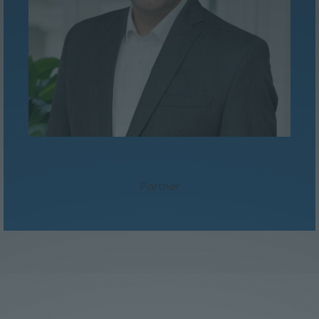
Dr. Peter Sander, LL.M./MBA
Partner