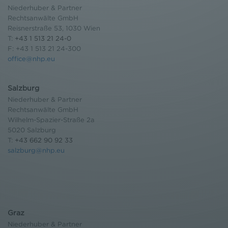
Niederhuber & Partner
Rechtsanwälte GmbH
Reisnerstraße 53, 1030 Wien
T:
+43 1 513 21 24-0
F: +43 1 513 21 24-300
office@nhp.eu
Salzburg
Niederhuber & Partner
Rechtsanwälte GmbH
Wilhelm-Spazier-Straße 2a
5020 Salzburg
T:
+43 662 90 92 33
salzburg@nhp.eu
Graz
Niederhuber & Partner