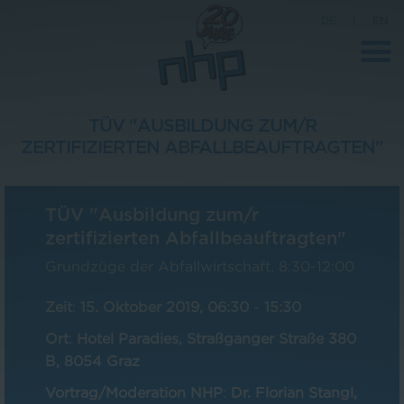
DE
|
EN
TÜV "AUSBILDUNG ZUM/R
ZERTIFIZIERTEN ABFALLBEAUFTRAGTEN"
Unternehmen
News
TÜV "Ausbildung zum/r
Wissenschaft
zertifizierten Abfallbeauftragten"
Karriere
Grundzüge der Abfallwirtschaft, 8:30-12:00
Pressebereich
Zeit
:
15. Oktober 2019, 06:30
-
15:30
Kontakt
Ort
:
Hotel Paradies, Straßganger Straße 380
B, 8054 Graz
Vortrag/Moderation NHP
:
Dr. Florian Stangl,