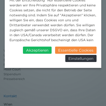
Mit der Entscheidung "Nur essentielle Cookies"
werden wir Ihre Privatsphäre respektieren und keine
Cookies setzen, die nicht für den Betrieb der Seite
notwendig sind. Indem Sie auf "Akzeptieren" klicken,
willigen Sie ein, dass Cookies von uns und
Drittanbieter verwendet werden dürfen. Sie willigen
Nachrichten
zugleich gemäß unserer DSGVO ein, dass Ihre Daten
in den USA/Canada verarbeitet werden dürfen. Der
News aktuell
Europäische Gerichtshof bescheinigt den USA kein
Newsletter
angemessenes Datenschutzniveau. Es besteht daher
3 Minuten Umweltrecht
insbesondere das Risiko, dass ihre Daten durch US-
Akzeptieren
Essentielle Cookies
Willkommen Umweltrecht
Behörden, zu Kontroll- und zu
Umweltrechtsblog
Einstellungen
Überwachungszwecken, verarbeitet werden und
Seminare
dagegen keine wirksamen Rechtsbehelfe erhoben
Publikationen
Moot Court
werden können. Zudem finden Sie am
Stipendium
Bildschirmrand ein Cookie-Icon wo Sie jederzeit Ihre
Pressebereich
Einwilligung widerrufen und Widerspruch ausüben.
Weitere Infomationen finden Sie hier:
Datenschutzerklärung
Kontakt
Wien