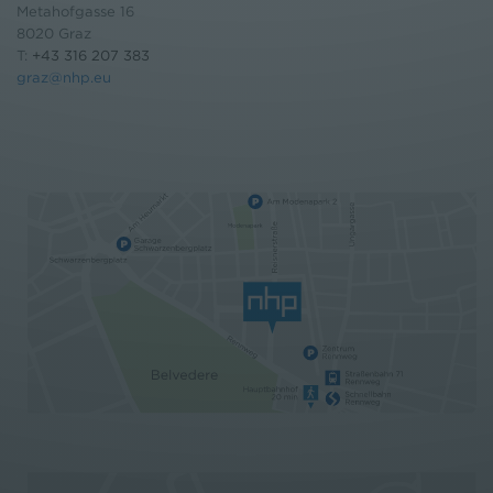
Metahofgasse 16
8020 Graz
T:
+43 316 207 383
graz@nhp.eu