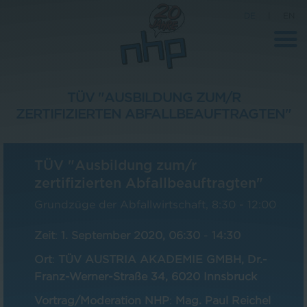
DE
|
EN
TÜV "AUSBILDUNG ZUM/R
ZERTIFIZIERTEN ABFALLBEAUFTRAGTEN"
Unternehmen
News
TÜV "Ausbildung zum/r
Wissenschaft
zertifizierten Abfallbeauftragten"
Karriere
Grundzüge der Abfallwirtschaft, 8:30 - 12:00
Pressebereich
Zeit
:
1. September 2020, 06:30
-
14:30
Kontakt
Ort
:
TÜV AUSTRIA AKADEMIE GMBH, Dr.-
Franz-Werner-Straße 34, 6020 Innsbruck
Vortrag/Moderation NHP
:
Mag. Paul Reichel