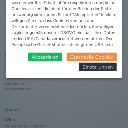
werden wir Ihre Privatsphäre respektieren und keine
Cookies setzen, die nicht für den Betrieb der Seite
notwendig sind. Indem Sie auf "Akzeptieren" klicken,
willigen Sie ein, dass Cookies von uns und
Drittanbieter verwendet werden dürfen. Sie willigen
Nachrichten
zugleich gemäß unserer DSGVO ein, dass Ihre Daten
News aktuell
in den USA/Canada verarbeitet werden dürfen. Der
Newsletter
Europäische Gerichtshof bescheinigt den USA kein
3 Minuten Umweltrecht
angemessenes Datenschutzniveau. Es besteht daher
Willkommen Umweltrecht
insbesondere das Risiko, dass ihre Daten durch US-
Akzeptieren
Essentielle Cookies
Umweltrechtsblog
Behörden, zu Kontroll- und zu
Seminare
Einstellungen
Überwachungszwecken, verarbeitet werden und
Publikationen
dagegen keine wirksamen Rechtsbehelfe erhoben
Moot Court
werden können. Zudem finden Sie am
Stipendium
Bildschirmrand ein Cookie-Icon wo Sie jederzeit Ihre
Pressebereich
Einwilligung widerrufen und Widerspruch ausüben.
Weitere Infomationen finden Sie hier:
Datenschutzerklärung
Kontakt
Wien
Niederhuber & Partner